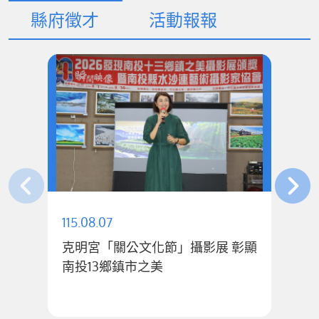
縣府徵才
活動報報
115.08.07
11
克明宮「關公文化節」攝影展 彰顯
南投13鄉鎮市之美