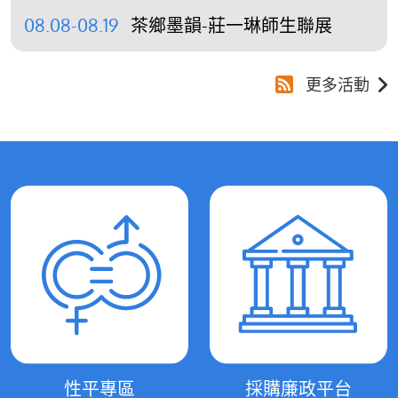
08.08-08.19
茶鄉墨韻-莊一琳師生聯展
更多活動
性平專區
採購廉政平台