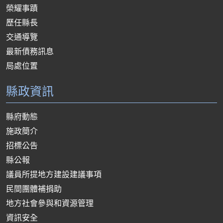
榮耀事蹟
歷任縣長
交通導覽
最新債務訊息
局處位置
縣政資訊
縣府動態
施政簡介
招標公告
縣公報
議員所提地方建設建議事項
民間團體補捐助
地方社會參與和資源管理
資訊安全