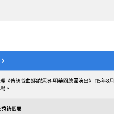
《傳統戲曲鄉鎮巡演-明華園總團演出》 115年8月16
入場。
王秀禎個展