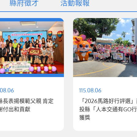
縣府徵才
活動報報
.08.06
115.08.06
縣長表揚模範父親 肯定
「2026馬路好行評選」
謝付出和貢獻
投縣「人本交通有GO
獲獎