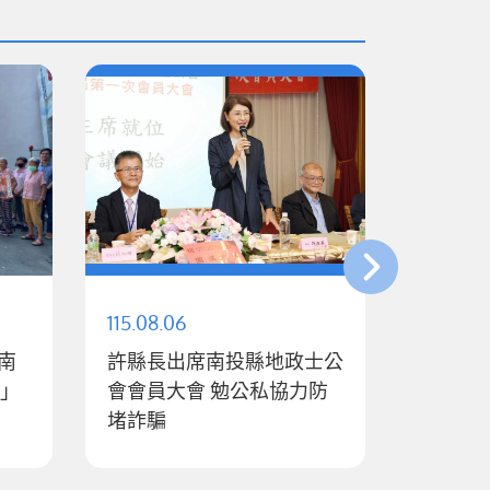
115.08.06
115.08.0
南
許縣長出席南投縣地政士公
迎戰廚
行」
會會員大會 勉公私協力防
縣推家用
堵詐騙
最高補助
王瑞德
動