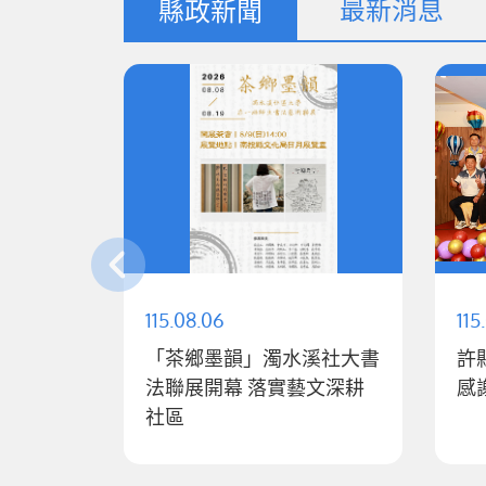
最新消息
縣政新聞
115.08.06
115
「茶鄉墨韻」濁水溪社大書
許
法聯展開幕 落實藝文深耕
感
社區