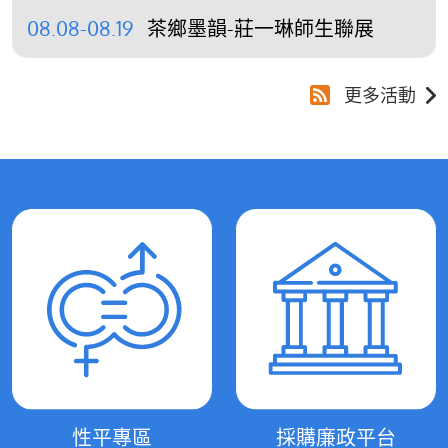
08.08-08.19
茶鄉墨韻-莊一琳師生聯展
更多活動
性平專區
採購廉政平台