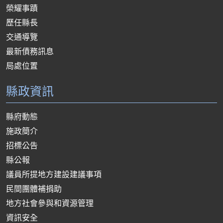
榮耀事蹟
歷任縣長
交通導覽
最新債務訊息
局處位置
縣政資訊
縣府動態
施政簡介
招標公告
縣公報
議員所提地方建設建議事項
民間團體補捐助
地方社會參與和資源管理
資訊安全