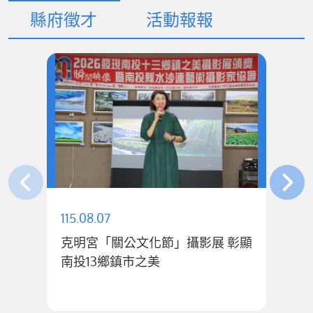
縣府徵才
活動報報
115.08.07
11
克明宮「關公文化節」攝影展 彰顯
南投13鄉鎮市之美