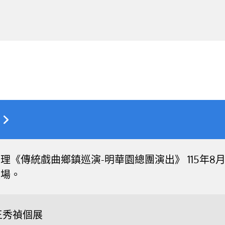
《傳統戲曲鄉鎮巡演-明華園總團演出》 115年8月16
入場。
王秀禎個展