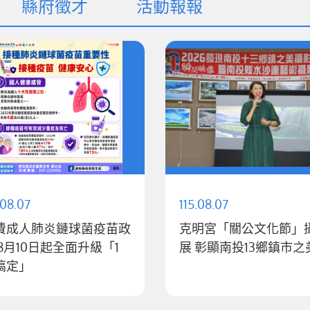
縣府徵才
活動報報
.08.07
115.08.07
費成人肺炎鏈球菌疫苗政
克明宮「關公文化節」
展 彰顯南投13鄉鎮市之
搞定」