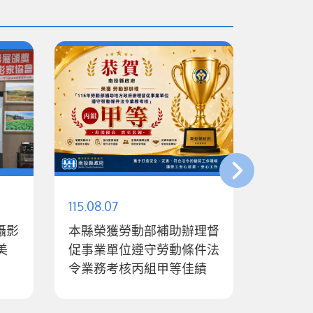
115.08.07
115.08.0
攝影
本縣榮獲勞動部補助辦理督
南投縣
美
促事業單位遵守勞動條件法
及推動
令業務考核丙組甲等佳績