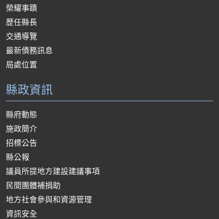
榮耀事蹟
歷任縣長
交通導覽
最新債務訊息
局處位置
縣政資訊
縣府動態
施政簡介
招標公告
縣公報
議員所提地方建設建議事項
民間團體補捐助
地方社會參與和資源管理
資訊安全