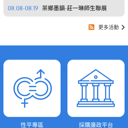
08.08-08.19
茶鄉墨韻-莊一琳師生聯展
更多活動
性平專區
採購廉政平台