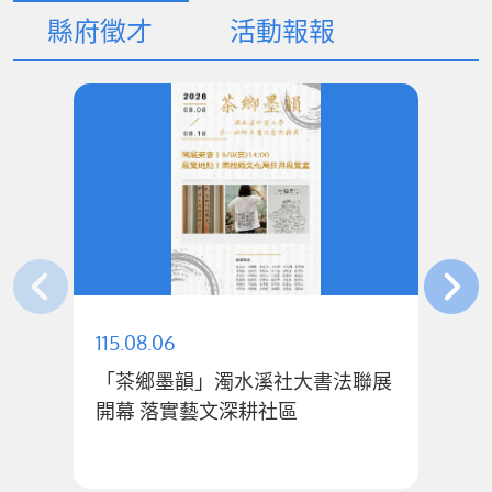
縣府徵才
活動報報
115.08.06
11
「茶鄉墨韻」濁水溪社大書法聯展
許
開幕 落實藝文深耕社區