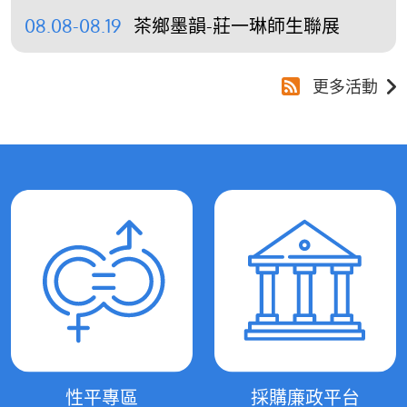
08.08-08.19
茶鄉墨韻-莊一琳師生聯展
更多活動
性平專區
採購廉政平台