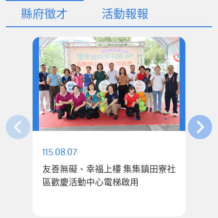
縣府徵才
活動報報
115.08.07
11
友善無礙、幸福上樓 集集鎮田寮社
公
區歡慶活動中心電梯啟用
1