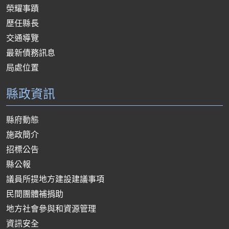
榮耀事蹟
歷任縣長
交通導覽
最新債務訊息
局處位置
縣政資訊
縣府動態
施政簡介
招標公告
縣公報
議員所提地方建設建議事項
民間團體補捐助
地方社會參與和資源管理
資訊安全