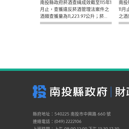
南投縣政府菸酒查緝成效截至115年1
南投
量為13,700包。
獲量
月止，查獲違反菸酒管理法案件之
11
酒類查獲量為11,223.97公升；菸類
之酒類
查獲量為13,700包。縣府呼籲菸酒
菸類
業者勿販售來歷不明、價格明顯不
籲菸
合理之菸酒品，以免觸法，也請民
明顯
眾如發現產製、販賣私劣違法菸酒
也請
品情形請勇於舉發，本府提供檢舉
法菸
專線電話049-2243741。
供檢舉
縣府地址：540225 南投市中興路 660 號
連絡電話：(049) 2222106
上班時間：上午 08:00-12:00 下午 13:30-17:30