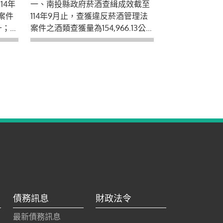
14年
一、南投縣政府菸酒查緝成效截至
獲量為455,235包。
案件
114年9月止，查獲違反菸酒管理法
公升；菸
案件之酒類查獲量為154,966.13公
呼籲
升；菸類查獲量為455,235包。
格明
二、縣府呼籲菸酒業者勿販售來歷
，也
不明、價格明顯不合理之菸酒品，
違法
以免觸法，也請民眾如發現產製、
提供
販賣私劣違法菸酒品情形請勇於舉
發，本府提供檢舉專線電話049-
2243741。
債務訊息
財政法令
最新債務訊息