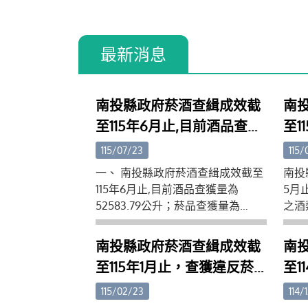
最新消息
南投縣政府菸酒查緝成效截
南
至115年6月止,目前酒品查獲
至1
量為52583.79公升；菸品查
酒
115/07/23
115/
獲量為32712包。
為1
一、 南投縣政府菸酒查緝成效截至
南投
量為
115年6月止,目前酒品查獲量為
5月
52583.79公升；菸品查獲量為
之酒類
32712包。二、 縣政府呼籲菸酒業
類查
者勿販售來歷不明、價格明顯不合
酒業
南投縣政府菸酒查緝成效截
南
理之菸酒品，以免觸法，也請民眾
不合
至115年1月止，查獲違反菸
至1
如發現產製、販賣私劣違法菸酒品
民眾
酒管理法案件之酒類查獲量
酒
情形請勇於舉發，本府提供檢舉專
酒品
115/02/23
114/
線電話049-2243741。
舉專線
為11,223.97公升；菸類查獲
為1