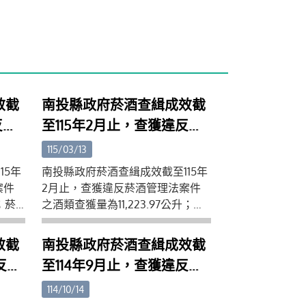
效截
南投縣政府菸酒查緝成效截
反菸
至115年2月止，查獲違反菸
獲量
酒管理法案件之酒類查獲量
115/03/13
查獲
為11,223.97公升；菸類查獲
15年
南投縣政府菸酒查緝成效截至115年
量為13,708包。
案件
2月止，查獲違反菸酒管理法案件
；菸
之酒類查獲量為11,223.97公升；菸
籲菸
類查獲量為13,708包。縣府呼籲菸
明顯
酒業者勿販售來歷不明、價格明顯
效截
南投縣政府菸酒查緝成效截
也請
不合理之菸酒品，以免觸法，也請
反菸
至114年9月止，查獲違反菸
法菸
民眾如發現產製、販賣私劣違法菸
獲量
酒管理法案件之酒類查獲量
供檢
酒品情形請勇於舉發，本府提供檢
114/10/14
舉專線電話049-2243741。
類查
為154,966.13公升；菸類查