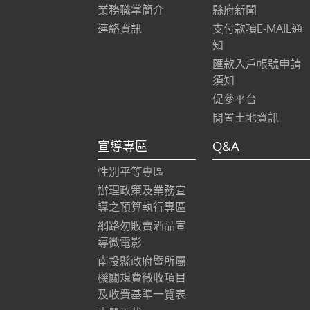
業務職掌簡介
縣府新聞
連絡資訊
支付款項E-MAIL通
知
匯款入戶帳號申請
須知
促參平台
閒置土地資訊
宣導專區
Q&A
性別平等專區
辦理政策及業務宣
導之預算執行專區
網路勿販賣酒品宣
導微電影
南投縣政府暨所屬
機關規費徵收項目
及收費基準一覽表