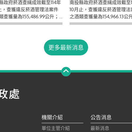
縣政府菸酒查緝成效截至114年
南投縣政府菸酒查緝成效截至1
為474,886包。
獲量為455,235包。
月止，查獲違反菸酒管理法案件
10月止，查獲違反菸酒管理法
查獲量為155,486.99公升；
之酒類查獲量為154,966.13
查獲量為474,886包。縣府呼
類查獲量為455,235包。縣府
酒業者勿販售來歷不明、價格
菸酒業者勿販售來歷不明、價
不合理之菸酒品，以免觸法，
顯不合理之菸酒品，以免觸法
民眾如發現產製、販賣私劣違
請民眾如發現產製、販賣私劣
更多最新消息
酒品情形請勇於舉發，本府提
菸酒品情形請勇於舉發，本府
專線電話049-2243741。
檢舉專線電話049-2243741。
機關介紹
公告消息
單位主管介紹
最新消息