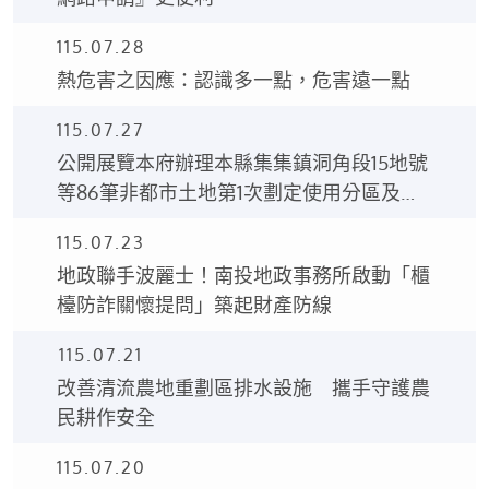
115.07.28
熱危害之因應：認識多一點，危害遠一點
115.07.27
公開展覽本府辦理本縣集集鎮洞角段15地號
等86筆非都市土地第1次劃定使用分區及使
用地編定案之土地使用分區編定圖、土地使
115.07.23
用編定清冊。
地政聯手波麗士！南投地政事務所啟動「櫃
檯防詐關懷提問」築起財產防線
115.07.21
改善清流農地重劃區排水設施 攜手守護農
民耕作安全
115.07.20