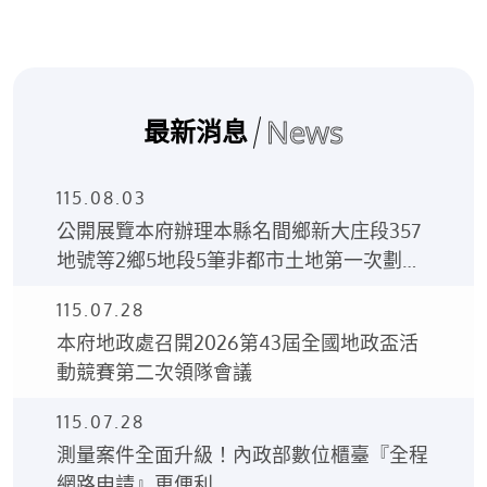
News
最新消息
115.08.03
公開展覽本府辦理本縣名間鄉新大庄段357
地號等2鄉5地段5筆非都市土地第一次劃定
土地使用分區及使用地編定案之土地使用分
115.07.28
區編定圖、土地使用編定清冊。
本府地政處召開2026第43屆全國地政盃活
動競賽第二次領隊會議
115.07.28
測量案件全面升級！內政部數位櫃臺『全程
網路申請』更便利