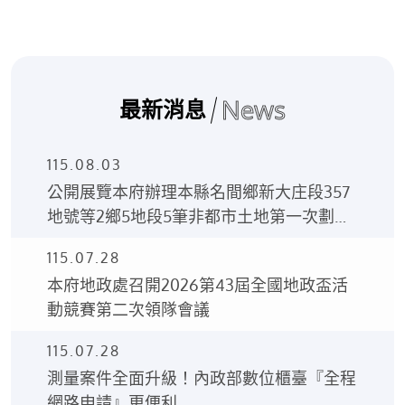
News
最新消息
115.08.03
公開展覽本府辦理本縣名間鄉新大庄段357
地號等2鄉5地段5筆非都市土地第一次劃定
土地使用分區及使用地編定案之土地使用分
115.07.28
區編定圖、土地使用編定清冊。
本府地政處召開2026第43屆全國地政盃活
動競賽第二次領隊會議
115.07.28
測量案件全面升級！內政部數位櫃臺『全程
網路申請』更便利