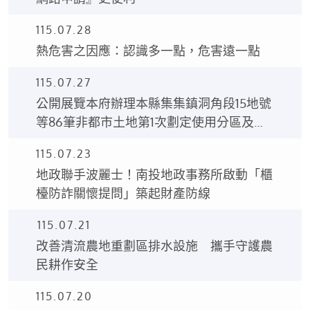
115.07.28
熱危害之因應：認識多一點，危害遠一點
115.07.27
公開展覽本府辦理本縣集集鎮洞角段15地號
等86筆非都市土地第1次劃定使用分區及使
用地編定案之土地使用分區編定圖、土地使
115.07.23
用編定清冊。
地政聯手波麗士！南投地政事務所啟動「櫃
檯防詐關懷提問」築起財產防線
115.07.21
改善清流農地重劃區排水設施 攜手守護農
民耕作安全
115.07.20