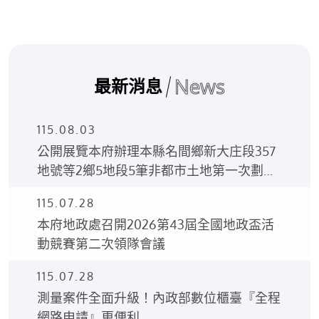
News
最新消息
115.08.03
公開展覽本府辦理本縣名間鄉新大庄段357
地號等2鄉5地段5筆非都市土地第一次劃定
土地使用分區及使用地編定案之土地使用分
115.07.28
區編定圖、土地使用編定清冊。
本府地政處召開2026第43屆全國地政盃活
動競賽第二次領隊會議
115.07.28
測量案件全面升級！內政部數位櫃臺『全程
網路申請』更便利