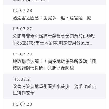
115.07.28
熱危害之因應：認識多一點，危害遠一點
115.07.27
公開展覽本府辦理本縣集集鎮洞角段15地號
等86筆非都市土地第1次劃定使用分區及使
用地編定案之土地使用分區編定圖、土地使
115.07.23
用編定清冊。
地政聯手波麗士！南投地政事務所啟動「櫃
檯防詐關懷提問」築起財產防線
115.07.21
改善清流農地重劃區排水設施 攜手守護農
民耕作安全
115.07.20