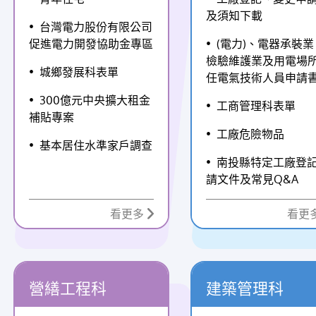
ne「營建署昇降及機械設備許可
慧科學的技術協助農友評估適
及須知下載
國連線系統專業廠商社群」進
燈具數量及照明配置，在不影
台灣電力股份有限公司
關意見諮詢。
物生長的前提下提升節電效益
促進電力開發協助金專區
(電力)、電器承裝業
農民能將省下的電費轉化為實
檢驗維護業及用電場
益，提升產業競爭力，獨霸鰲
城鄉發展科表單
任電氣技術人員申請
歡迎縣內筊白筍農民及相關單
300億元中央擴大租金
握機會申請。相關資訊可洽南
工商管理科表單
補貼專案
電辦公室（049-2235969、097
工廠危險物品
581235）或至南投市文化路78
基本居住水準家戶調查
洽詢。
南投縣特定工廠登
請文件及常見Q&A
看更多
看更
營繕工程科
建築管理科