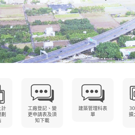
土計
工廠登記、變
建築管理科表
3
規劃
更申請表及須
單
擴
站
知下載