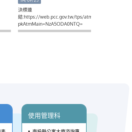
114/09/25
進結
月15日起至115年7月14日止，共計
次攤集區設計、規劃、招
決標連
在近
30日。四、 公告期間相關土地所有
商...等
結:https://web.pcc.gov.tw/tps/atm/AtmAwardWitho
影響
權人可至本府建設處及各鄉鎮市公
pkAtmMain=NzA5ODA0NTQ=
為
所索取申請書表，檢具申請資料於
節電示
受理申請期間向本府提出申請。
ED
五、 土地所有權人申請交換應具備
效降
文件如下：(一)申請書(附件二)。
質與
(二)交換資格審查收件截止日前二
活動
個月內之都市計畫土地使用分區證
111
明書、土地登記（簿）謄本、地籍
D燈
圖謄本。(三)土地所有權人之身分
，電
證明文件；其為法人者，其法人登
形仍
記證明文件。屬影本者，並應切結
實質
與正本相符，所登記之資料現仍為
在專
有效，如有不實願負法律責任。
之一
(四)土地已設定他項權利，應檢附
使用管理科
出，
他項權利人同意於辦理交換土地所
以智
有權移轉登記時，同時塗銷原設定
請表
南投縣公寓大廈咨詢專