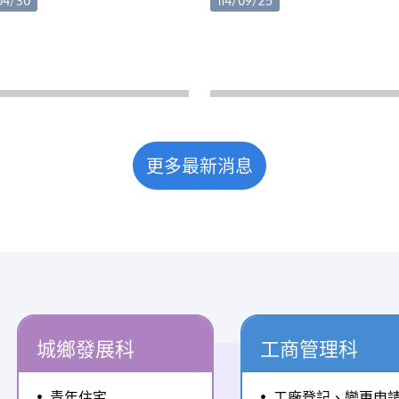
04/30
114/09/25
s://reurl.cc/dDL116 (四)APP操
季生產多仰賴夜間燈照技術促
練講義：
筍，傳統高壓鈉燈耗電量高，
s://reurl.cc/514lrG (五)檢查機
年氣候變遷及能源成本上升的
作訓練講義：
下，農民經營壓力日益增加。
s://reurl.cc/113oAp (六)專業廠
此，縣府於110年及111年辦理
作訓練講義：
範專區，協助農民導入高效率L
s://reurl.cc/aVLNKX (七)營建
燈具，獲得良好成效，不僅有
更多最新消息
降及機械設備許可證全國連線
低用電支出，也兼顧筊白筍品
廠商社群教學平台：
產量。縣府於6月23日辦理的
s://reurl.cc/kXr7mK (八)教學
推廣說明會中，多位曾參與110或
：
年示範專區的農友分享使用LE
s://www.youtube.com/playlist?
具經驗，表示更換節能燈具後
=PLD8ChIrJclXHthG9RyixJ9l3PX9v2fIP5
費支出明顯減少，作物生長情
旨揭系統使用相關事宜，倘有
維持穩定，對降低生產成本有
請逕洽本署系統維護廠商（瑪
幫助。部分示範案例更顯示，
訊股份有限公司，（02）
業規劃配置下，可節省約三分
城鄉發展科
工商管理科
8-5205，
至三分之二的用電量。縣府指
ei@cpami.gov.tw），或請加入
今年特別結合專業技術團隊，
青年住宅
工廠登記、變更申