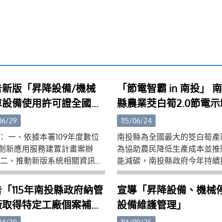
告新版「昇降設備/機械
「節電智霸 in 南投」 
車設備使用許可證全國連
縣農業茭白筍2.0節電
換系統」預定112年7月3
式開始
06/29
115/06/24
推動新舊版本系統雙軌運
： 一、依據本署109年度數位
南投縣為全國最大的筊白筍產
用、同年9月1日正式轉
創新應用服務建置計畫案辦
為協助農民降低生產成本並推
 二、推動新版系統相關資訊如
能減碳，南投縣政府今年持續
為單一新版系統運行
 (一)正式操作網址：
「農業筊白筍2.0節電示範專
s://cloudbm.cpami.gov.tw (二)
畫，即日起開放申請至7月31
「115年南投縣政府納管
宣導「昇降設備、機械
申請操作教學：
歡迎縣內筊白筍農民、產銷班
廠取得特定工廠個案補助
設備維護管理」
s://reurl.cc/N04Zgm (三)主管
術單位踴躍參與，共同打造低
畫」
操作訓練講義：
續農業環境。縣府表示，筊白