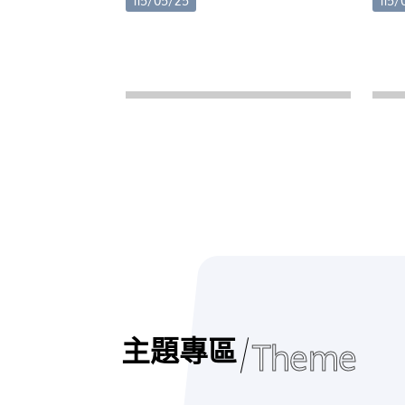
115/05/25
115/
http
作訓
http
構操
http
商操
http
署昇
專業
http
影片
http
list
三、
疑義
主題專區
力資
Theme
274
cip