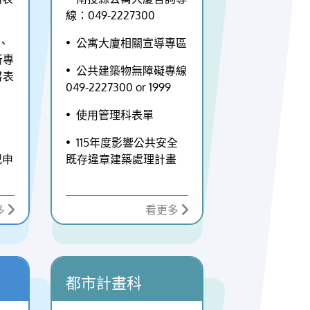
合的
他項權利之同意書(格式如附件
線：049-2227300
響作
三)。(五)土地已興建臨時建築使用
，讓
者，應檢附臨時建築物權利人同意
、
公寓大廈相關宣導專區
質收
於勘查前自行拆除騰空之同意書(格
所專
頭。
式如附件三)；其自願贈與公有者，
公共建築物無障礙專線
書表
位把
應檢附公有土地管理機關之同意
049-2227300 or 1999
投節
書。(六)土地無出租、出借、被占
使用管理科表單
8-
用、限制登記或有產權糾紛之切結
號1樓
書(格式如附件四)。(七)持有年限未
115年度影響公共安全
滿十年。因繼承或配偶、直系血親
記申
既存違章建築處理計畫
間之贈與而移轉者，其持有年限得
予併計者，請檢附戶籍登記簿謄本
及土地登記異動索引。(八)其他應
多
看更多
備文件。
都市計畫科