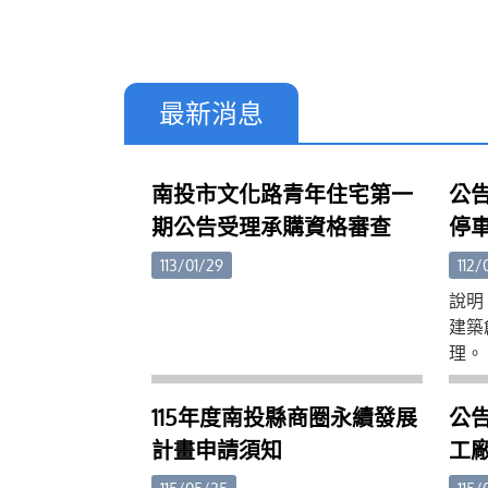
最新消息
南投市文化路青年住宅第一
公
期公告受理承購資格審查
停
線交
113/01/29
112/
日
說明
行使
建築
理。
換
下：
http
115年度南投縣商圈永續發展
公告
帳號
計畫申請須知
工
http
計
機關