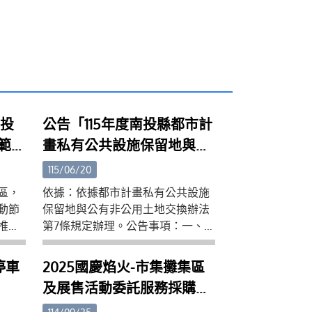
南投
公告「115年度南投縣都市計
示範正
畫私有公共設施保留地與公
有非公用土地交換」事宜。
115/06/20
區，
依據：依據都市計畫私有公共設施
動節
保留地與公有非公用土地交換辦法
推動
第7條規定辦理。公告事項：一、
區」計
115年南投縣可供交換公有非公用土
日止，
地清冊（如附件一）。二、公告時
停車
2025國慶焰火-市集攤集區
及學
間：自中華民國115年6月15日起至
及展售活動委託服務採購案
碳永
115年7月14日止，共計30日。三、
已決標，得標廠商係負責本
筍冬
受理申請日期：自中華民國115年6