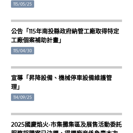
對降低生產成本有實質幫助。部分示範案例更顯示，
日。四、 公告期間相關土地所有權人可至本府建設處
115/05/25
在專業規劃配置下，可節省約三分之一至三分之二的
及各鄉鎮市公所索取申請書表，檢具申請資料於受理
用電量。縣府指出，今年特別結合專業技術團隊，以
申請期間向本府提出申請。五、 土地所有權人申請交
智慧科學的技術協助農友評估適合的燈具數量及照明
換應具備文件如下：(一)申請書(附件二)。(二)交換資
配置，在不影響作物生長的前提下提升節電效益，讓
公告「115年南投縣政府納管工廠取得特定
格審查收件截止日前二個月內之都市計畫土地使用分
農民能將省下的電費轉化為實質收益，提升產業競爭
工廠個案補助計畫」
區證明書、土地登記（簿）謄本、地籍圖謄本。(三)
力，獨霸鰲頭。歡迎縣內筊白筍農民及相關單位把握
土地所有權人之身分證明文件；其為法人者，其法人
機會申請。相關資訊可洽南投節電辦公室（049-
115/04/30
登記證明文件。屬影本者，並應切結與正本相符，所
2235969、0978-581235）或至南投市文化路78號1樓
登記之資料現仍為有效，如有不實願負法律責任。
洽詢。
(四)土地已設定他項權利，應檢附他項權利人同意於
辦理交換土地所有權移轉登記時，同時塗銷原設定他
宣導「昇降設備、機械停車設備維護管
項權利之同意書(格式如附件三)。(五)土地已興建臨時
理」
建築使用者，應檢附臨時建築物權利人同意於勘查前
自行拆除騰空之同意書(格式如附件三)；其自願贈與
114/09/25
公有者，應檢附公有土地管理機關之同意書。(六)土
地無出租、出借、被占用、限制登記或有產權糾紛之
切結書(格式如附件四)。(七)持有年限未滿十年。因繼
2025國慶焰火-市集攤集區及展售活動委託
承或配偶、直系血親間之贈與而移轉者，其持有年限
得予併計者，請檢附戶籍登記簿謄本及土地登記異動