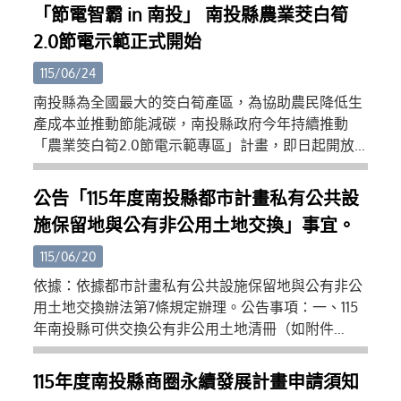
(三)主管機關操作訓練講義：https://reurl.cc/dDL116
「節電智霸 in 南投」 南投縣農業茭白筍
(四)APP操作訓練講義：https://reurl.cc/514lrG (五)檢
2.0節電示範正式開始
查機構操作訓練講義：https://reurl.cc/113oAp (六)專
業廠商操作訓練講義：https://reurl.cc/aVLNKX (七)
115/06/24
營建署昇降及機械設備許可證全國連線專業廠商社群
南投縣為全國最大的筊白筍產區，為協助農民降低生
教學平台：https://reurl.cc/kXr7mK (八)教學影片：
產成本並推動節能減碳，南投縣政府今年持續推動
https://www.youtube.com/playlist?
「農業筊白筍2.0節電示範專區」計畫，即日起開放
list=PLD8ChIrJclXHthG9RyixJ9l3PX9v2fIP5 三、旨揭
申請至7月31日止，歡迎縣內筊白筍農民、產銷班及學
系統使用相關事宜，倘有疑義請逕洽本署系統維護廠
術單位踴躍參與，共同打造低碳永續農業環境。縣府
公告「115年度南投縣都市計畫私有公共設
商（瑪力資訊股份有限公司，（02）2748-5205，
表示，筊白筍冬季生產多仰賴夜間燈照技術促進結
cipei@cpami.gov.tw），或請加入Line「營建署昇降
施保留地與公有非公用土地交換」事宜。
筍，傳統高壓鈉燈耗電量高，在近年氣候變遷及能源
及機械設備許可證全國連線系統專業廠商社群」進行
成本上升的影響下，農民經營壓力日益增加。為此，
115/06/20
相關意見諮詢。
縣府於110年及111年辦理節電示範專區，協助農民導入
依據：依據都市計畫私有公共設施保留地與公有非公
高效率LED燈具，獲得良好成效，不僅有效降低用電
用土地交換辦法第7條規定辦理。公告事項：一、115
支出，也兼顧筊白筍品質與產量。縣府於6月23日辦
年南投縣可供交換公有非公用土地清冊（如附件
理的活動推廣說明會中，多位曾參與110或111年示範專
一）。二、公告時間：自中華民國115年6月15日起至
區的農友分享使用LED燈具經驗，表示更換節能燈具
115年7月14日止，共計30日。三、 受理申請日期：自
115年度南投縣商圈永續發展計畫申請須知
後，電費支出明顯減少，作物生長情形仍維持穩定，
中華民國115年6月15日起至115年7月14日止，共計30