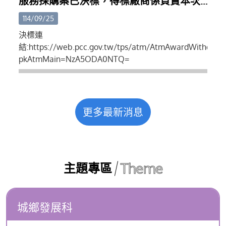
服務採購案已決標，得標廠商係負責本次
索引。(八)其他應備文件。
攤集區設計、規劃、招商...等
114/09/25
決標連
結:https://web.pcc.gov.tw/tps/atm/AtmAwardWithoutS
pkAtmMain=NzA5ODA0NTQ=
更多最新消息
Theme
主題專區
城鄉發展科