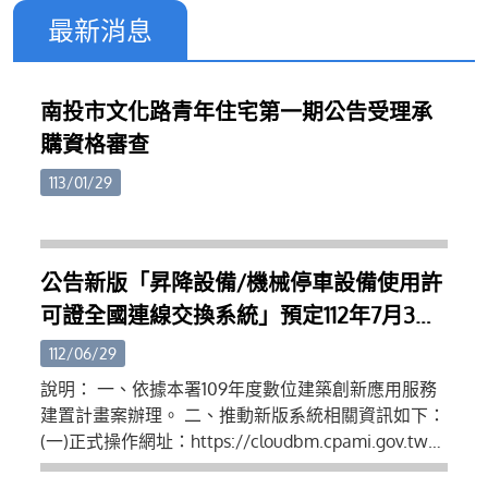
最新消息
南投市文化路青年住宅第一期公告受理承
購資格審查
113/01/29
公告新版「昇降設備/機械停車設備使用許
可證全國連線交換系統」預定112年7月3日
推動新舊版本系統雙軌運行使用、同年9月
112/06/29
1日正式轉換為單一新版系統運行
說明： 一、依據本署109年度數位建築創新應用服務
建置計畫案辦理。 二、推動新版系統相關資訊如下：
(一)正式操作網址：https://cloudbm.cpami.gov.tw
(二)帳號申請操作教學：https://reurl.cc/N04Zgm