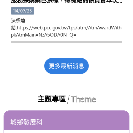
服務採購案已決標，得標廠商係負責本次
索引。(八)其他應備文件。
攤集區設計、規劃、招商...等
114/09/25
決標連
結:https://web.pcc.gov.tw/tps/atm/AtmAwardWithoutS
pkAtmMain=NzA5ODA0NTQ=
更多最新消息
Theme
主題專區
城鄉發展科