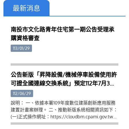
最新消息
南投市文化路青年住宅第一期公告受理承
購資格審查
113/01/29
公告新版「昇降設備/機械停車設備使用許
可證全國連線交換系統」預定112年7月3日
推動新舊版本系統雙軌運行使用、同年9月
112/06/29
1日正式轉換為單一新版系統運行
說明： 一、依據本署109年度數位建築創新應用服務
建置計畫案辦理。 二、推動新版系統相關資訊如下：
(一)正式操作網址：https://cloudbm.cpami.gov.tw
(二)帳號申請操作教學：https://reurl.cc/N04Zgm