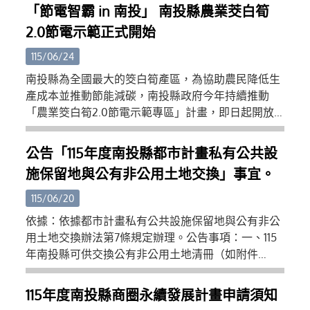
(三)主管機關操作訓練講義：https://reurl.cc/dDL116
「節電智霸 in 南投」 南投縣農業茭白筍
(四)APP操作訓練講義：https://reurl.cc/514lrG (五)檢
2.0節電示範正式開始
查機構操作訓練講義：https://reurl.cc/113oAp (六)專
業廠商操作訓練講義：https://reurl.cc/aVLNKX (七)
115/06/24
營建署昇降及機械設備許可證全國連線專業廠商社群
南投縣為全國最大的筊白筍產區，為協助農民降低生
教學平台：https://reurl.cc/kXr7mK (八)教學影片：
產成本並推動節能減碳，南投縣政府今年持續推動
https://www.youtube.com/playlist?
「農業筊白筍2.0節電示範專區」計畫，即日起開放
list=PLD8ChIrJclXHthG9RyixJ9l3PX9v2fIP5 三、旨揭
申請至7月31日止，歡迎縣內筊白筍農民、產銷班及學
系統使用相關事宜，倘有疑義請逕洽本署系統維護廠
術單位踴躍參與，共同打造低碳永續農業環境。縣府
公告「115年度南投縣都市計畫私有公共設
商（瑪力資訊股份有限公司，（02）2748-5205，
表示，筊白筍冬季生產多仰賴夜間燈照技術促進結
cipei@cpami.gov.tw），或請加入Line「營建署昇降
施保留地與公有非公用土地交換」事宜。
筍，傳統高壓鈉燈耗電量高，在近年氣候變遷及能源
及機械設備許可證全國連線系統專業廠商社群」進行
成本上升的影響下，農民經營壓力日益增加。為此，
115/06/20
相關意見諮詢。
縣府於110年及111年辦理節電示範專區，協助農民導入
依據：依據都市計畫私有公共設施保留地與公有非公
高效率LED燈具，獲得良好成效，不僅有效降低用電
用土地交換辦法第7條規定辦理。公告事項：一、115
支出，也兼顧筊白筍品質與產量。縣府於6月23日辦
年南投縣可供交換公有非公用土地清冊（如附件
理的活動推廣說明會中，多位曾參與110或111年示範專
一）。二、公告時間：自中華民國115年6月15日起至
區的農友分享使用LED燈具經驗，表示更換節能燈具
115年7月14日止，共計30日。三、 受理申請日期：自
115年度南投縣商圈永續發展計畫申請須知
後，電費支出明顯減少，作物生長情形仍維持穩定，
中華民國115年6月15日起至115年7月14日止，共計30