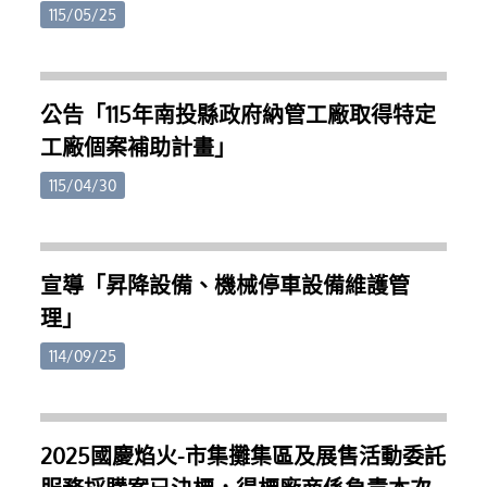
對降低生產成本有實質幫助。部分示範案例更顯示，
日。四、 公告期間相關土地所有權人可至本府建設處
115/05/25
在專業規劃配置下，可節省約三分之一至三分之二的
及各鄉鎮市公所索取申請書表，檢具申請資料於受理
用電量。縣府指出，今年特別結合專業技術團隊，以
申請期間向本府提出申請。五、 土地所有權人申請交
智慧科學的技術協助農友評估適合的燈具數量及照明
換應具備文件如下：(一)申請書(附件二)。(二)交換資
配置，在不影響作物生長的前提下提升節電效益，讓
公告「115年南投縣政府納管工廠取得特定
格審查收件截止日前二個月內之都市計畫土地使用分
農民能將省下的電費轉化為實質收益，提升產業競爭
工廠個案補助計畫」
區證明書、土地登記（簿）謄本、地籍圖謄本。(三)
力，獨霸鰲頭。歡迎縣內筊白筍農民及相關單位把握
土地所有權人之身分證明文件；其為法人者，其法人
機會申請。相關資訊可洽南投節電辦公室（049-
115/04/30
登記證明文件。屬影本者，並應切結與正本相符，所
2235969、0978-581235）或至南投市文化路78號1樓
登記之資料現仍為有效，如有不實願負法律責任。
洽詢。
(四)土地已設定他項權利，應檢附他項權利人同意於
辦理交換土地所有權移轉登記時，同時塗銷原設定他
宣導「昇降設備、機械停車設備維護管
項權利之同意書(格式如附件三)。(五)土地已興建臨時
理」
建築使用者，應檢附臨時建築物權利人同意於勘查前
自行拆除騰空之同意書(格式如附件三)；其自願贈與
114/09/25
公有者，應檢附公有土地管理機關之同意書。(六)土
地無出租、出借、被占用、限制登記或有產權糾紛之
切結書(格式如附件四)。(七)持有年限未滿十年。因繼
2025國慶焰火-市集攤集區及展售活動委託
承或配偶、直系血親間之贈與而移轉者，其持有年限
得予併計者，請檢附戶籍登記簿謄本及土地登記異動