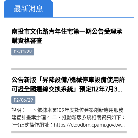
最新消息
南投市文化路青年住宅第一期公告受理承
購資格審查
113/01/29
公告新版「昇降設備/機械停車設備使用許
可證全國連線交換系統」預定112年7月3日
推動新舊版本系統雙軌運行使用、同年9月
112/06/29
1日正式轉換為單一新版系統運行
說明： 一、依據本署109年度數位建築創新應用服務
建置計畫案辦理。 二、推動新版系統相關資訊如下：
(一)正式操作網址：https://cloudbm.cpami.gov.tw
(二)帳號申請操作教學：https://reurl.cc/N04Zgm