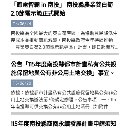
(三)主管機關操作訓練講義：https://reurl.cc/dDL116
「節電智霸 in 南投」 南投縣農業茭白筍
(四)APP操作訓練講義：https://reurl.cc/514lrG (五)檢
2.0節電示範正式開始
查機構操作訓練講義：https://reurl.cc/113oAp (六)專
業廠商操作訓練講義：https://reurl.cc/aVLNKX (七)
115/06/24
營建署昇降及機械設備許可證全國連線專業廠商社群
南投縣為全國最大的筊白筍產區，為協助農民降低生
教學平台：https://reurl.cc/kXr7mK (八)教學影片：
產成本並推動節能減碳，南投縣政府今年持續推動
https://www.youtube.com/playlist?
「農業筊白筍2.0節電示範專區」計畫，即日起開放
list=PLD8ChIrJclXHthG9RyixJ9l3PX9v2fIP5 三、旨揭
申請至7月31日止，歡迎縣內筊白筍農民、產銷班及學
系統使用相關事宜，倘有疑義請逕洽本署系統維護廠
術單位踴躍參與，共同打造低碳永續農業環境。縣府
公告「115年度南投縣都市計畫私有公共設
商（瑪力資訊股份有限公司，（02）2748-5205，
表示，筊白筍冬季生產多仰賴夜間燈照技術促進結
cipei@cpami.gov.tw），或請加入Line「營建署昇降
施保留地與公有非公用土地交換」事宜。
筍，傳統高壓鈉燈耗電量高，在近年氣候變遷及能源
及機械設備許可證全國連線系統專業廠商社群」進行
成本上升的影響下，農民經營壓力日益增加。為此，
115/06/20
相關意見諮詢。
縣府於110年及111年辦理節電示範專區，協助農民導入
依據：依據都市計畫私有公共設施保留地與公有非公
高效率LED燈具，獲得良好成效，不僅有效降低用電
用土地交換辦法第7條規定辦理。公告事項：一、115
支出，也兼顧筊白筍品質與產量。縣府於6月23日辦
年南投縣可供交換公有非公用土地清冊（如附件
理的活動推廣說明會中，多位曾參與110或111年示範專
一）。二、公告時間：自中華民國115年6月15日起至
區的農友分享使用LED燈具經驗，表示更換節能燈具
115年7月14日止，共計30日。三、 受理申請日期：自
115年度南投縣商圈永續發展計畫申請須知
後，電費支出明顯減少，作物生長情形仍維持穩定，
中華民國115年6月15日起至115年7月14日止，共計30