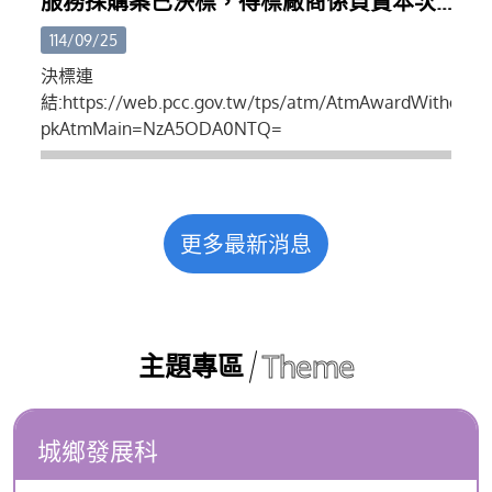
服務採購案已決標，得標廠商係負責本次
索引。(八)其他應備文件。
攤集區設計、規劃、招商...等
114/09/25
決標連
結:https://web.pcc.gov.tw/tps/atm/AtmAwardWithoutS
pkAtmMain=NzA5ODA0NTQ=
更多最新消息
Theme
主題專區
城鄉發展科