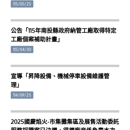
對降低生產成本有實質幫助。部分示範案例更顯示，
日。四、 公告期間相關土地所有權人可至本府建設處
115/05/25
在專業規劃配置下，可節省約三分之一至三分之二的
及各鄉鎮市公所索取申請書表，檢具申請資料於受理
用電量。縣府指出，今年特別結合專業技術團隊，以
申請期間向本府提出申請。五、 土地所有權人申請交
智慧科學的技術協助農友評估適合的燈具數量及照明
換應具備文件如下：(一)申請書(附件二)。(二)交換資
配置，在不影響作物生長的前提下提升節電效益，讓
公告「115年南投縣政府納管工廠取得特定
格審查收件截止日前二個月內之都市計畫土地使用分
農民能將省下的電費轉化為實質收益，提升產業競爭
工廠個案補助計畫」
區證明書、土地登記（簿）謄本、地籍圖謄本。(三)
力，獨霸鰲頭。歡迎縣內筊白筍農民及相關單位把握
土地所有權人之身分證明文件；其為法人者，其法人
機會申請。相關資訊可洽南投節電辦公室（049-
115/04/30
登記證明文件。屬影本者，並應切結與正本相符，所
2235969、0978-581235）或至南投市文化路78號1樓
登記之資料現仍為有效，如有不實願負法律責任。
洽詢。
(四)土地已設定他項權利，應檢附他項權利人同意於
辦理交換土地所有權移轉登記時，同時塗銷原設定他
宣導「昇降設備、機械停車設備維護管
項權利之同意書(格式如附件三)。(五)土地已興建臨時
理」
建築使用者，應檢附臨時建築物權利人同意於勘查前
自行拆除騰空之同意書(格式如附件三)；其自願贈與
114/09/25
公有者，應檢附公有土地管理機關之同意書。(六)土
地無出租、出借、被占用、限制登記或有產權糾紛之
切結書(格式如附件四)。(七)持有年限未滿十年。因繼
2025國慶焰火-市集攤集區及展售活動委託
承或配偶、直系血親間之贈與而移轉者，其持有年限
得予併計者，請檢附戶籍登記簿謄本及土地登記異動