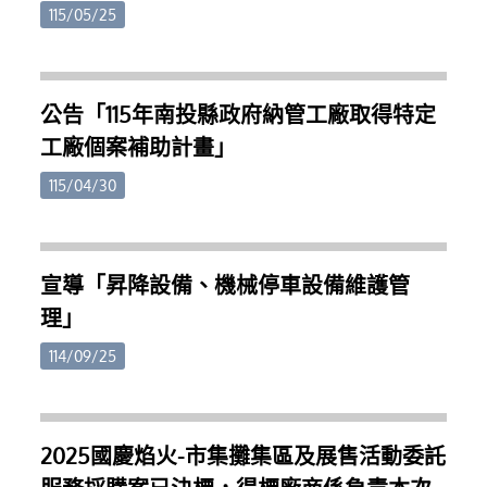
對降低生產成本有實質幫助。部分示範案例更顯示，
日。四、 公告期間相關土地所有權人可至本府建設處
115/05/25
在專業規劃配置下，可節省約三分之一至三分之二的
及各鄉鎮市公所索取申請書表，檢具申請資料於受理
用電量。縣府指出，今年特別結合專業技術團隊，以
申請期間向本府提出申請。五、 土地所有權人申請交
智慧科學的技術協助農友評估適合的燈具數量及照明
換應具備文件如下：(一)申請書(附件二)。(二)交換資
配置，在不影響作物生長的前提下提升節電效益，讓
公告「115年南投縣政府納管工廠取得特定
格審查收件截止日前二個月內之都市計畫土地使用分
農民能將省下的電費轉化為實質收益，提升產業競爭
工廠個案補助計畫」
區證明書、土地登記（簿）謄本、地籍圖謄本。(三)
力，獨霸鰲頭。歡迎縣內筊白筍農民及相關單位把握
土地所有權人之身分證明文件；其為法人者，其法人
機會申請。相關資訊可洽南投節電辦公室（049-
115/04/30
登記證明文件。屬影本者，並應切結與正本相符，所
2235969、0978-581235）或至南投市文化路78號1樓
登記之資料現仍為有效，如有不實願負法律責任。
洽詢。
(四)土地已設定他項權利，應檢附他項權利人同意於
辦理交換土地所有權移轉登記時，同時塗銷原設定他
宣導「昇降設備、機械停車設備維護管
項權利之同意書(格式如附件三)。(五)土地已興建臨時
理」
建築使用者，應檢附臨時建築物權利人同意於勘查前
自行拆除騰空之同意書(格式如附件三)；其自願贈與
114/09/25
公有者，應檢附公有土地管理機關之同意書。(六)土
地無出租、出借、被占用、限制登記或有產權糾紛之
切結書(格式如附件四)。(七)持有年限未滿十年。因繼
2025國慶焰火-市集攤集區及展售活動委託
承或配偶、直系血親間之贈與而移轉者，其持有年限
得予併計者，請檢附戶籍登記簿謄本及土地登記異動