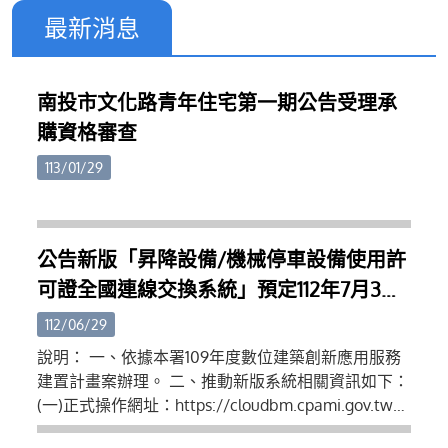
最新消息
南投市文化路青年住宅第一期公告受理承
購資格審查
113/01/29
公告新版「昇降設備/機械停車設備使用許
可證全國連線交換系統」預定112年7月3日
推動新舊版本系統雙軌運行使用、同年9月
112/06/29
1日正式轉換為單一新版系統運行
說明： 一、依據本署109年度數位建築創新應用服務
建置計畫案辦理。 二、推動新版系統相關資訊如下：
(一)正式操作網址：https://cloudbm.cpami.gov.tw
(二)帳號申請操作教學：https://reurl.cc/N04Zgm