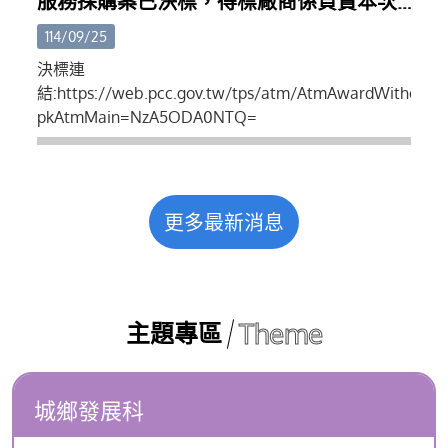
服務採購案已決標，得標廠商係負責本次
索引。(八)其他應備文件。
攤集區設計、規劃、招商...等
114/09/25
決標連
結:https://web.pcc.gov.tw/tps/atm/AtmAwardWithoutS
pkAtmMain=NzA5ODA0NTQ=
更多最新消息
Theme
主題專區
城鄉發展科