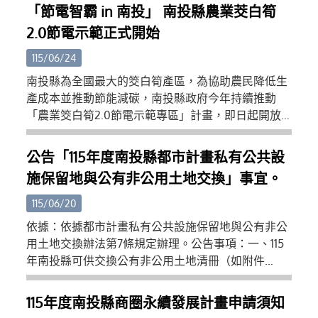
(三)主管機關操作訓練講義：https://reurl.cc/dDL116
「節電智霸 in 南投」 南投縣農業茭白筍
(四)APP操作訓練講義：https://reurl.cc/514lrG (五)檢
2.0節電示範正式開始
查機構操作訓練講義：https://reurl.cc/113oAp (六)專
業廠商操作訓練講義：https://reurl.cc/aVLNKX (七)
115/06/24
營建署昇降及機械設備許可證全國連線專業廠商社群
南投縣為全國最大的筊白筍產區，為協助農民降低生
教學平台：https://reurl.cc/kXr7mK (八)教學影片：
產成本並推動節能減碳，南投縣政府今年持續推動
https://www.youtube.com/playlist?
「農業筊白筍2.0節電示範專區」計畫，即日起開放
list=PLD8ChIrJclXHthG9RyixJ9l3PX9v2fIP5 三、旨揭
申請至7月31日止，歡迎縣內筊白筍農民、產銷班及學
系統使用相關事宜，倘有疑義請逕洽本署系統維護廠
術單位踴躍參與，共同打造低碳永續農業環境。縣府
公告「115年度南投縣都市計畫私有公共設
商（瑪力資訊股份有限公司，（02）2748-5205，
表示，筊白筍冬季生產多仰賴夜間燈照技術促進結
cipei@cpami.gov.tw），或請加入Line「營建署昇降
施保留地與公有非公用土地交換」事宜。
筍，傳統高壓鈉燈耗電量高，在近年氣候變遷及能源
及機械設備許可證全國連線系統專業廠商社群」進行
成本上升的影響下，農民經營壓力日益增加。為此，
115/06/20
相關意見諮詢。
縣府於110年及111年辦理節電示範專區，協助農民導入
依據：依據都市計畫私有公共設施保留地與公有非公
高效率LED燈具，獲得良好成效，不僅有效降低用電
用土地交換辦法第7條規定辦理。公告事項：一、115
支出，也兼顧筊白筍品質與產量。縣府於6月23日辦
年南投縣可供交換公有非公用土地清冊（如附件
理的活動推廣說明會中，多位曾參與110或111年示範專
一）。二、公告時間：自中華民國115年6月15日起至
區的農友分享使用LED燈具經驗，表示更換節能燈具
115年7月14日止，共計30日。三、 受理申請日期：自
115年度南投縣商圈永續發展計畫申請須知
後，電費支出明顯減少，作物生長情形仍維持穩定，
中華民國115年6月15日起至115年7月14日止，共計30