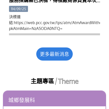
服務採購案已決標，得標廠商係負責本次
索引。(八)其他應備文件。
攤集區設計、規劃、招商...等
114/09/25
決標連
結:https://web.pcc.gov.tw/tps/atm/AtmAwardWithoutS
pkAtmMain=NzA5ODA0NTQ=
更多最新消息
Theme
主題專區
城鄉發展科