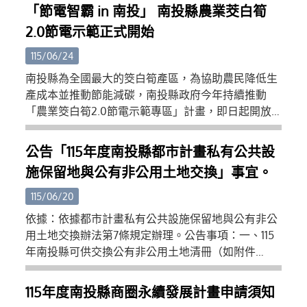
(三)主管機關操作訓練講義：https://reurl.cc/dDL116
「節電智霸 in 南投」 南投縣農業茭白筍
(四)APP操作訓練講義：https://reurl.cc/514lrG (五)檢
2.0節電示範正式開始
查機構操作訓練講義：https://reurl.cc/113oAp (六)專
業廠商操作訓練講義：https://reurl.cc/aVLNKX (七)
115/06/24
營建署昇降及機械設備許可證全國連線專業廠商社群
南投縣為全國最大的筊白筍產區，為協助農民降低生
教學平台：https://reurl.cc/kXr7mK (八)教學影片：
產成本並推動節能減碳，南投縣政府今年持續推動
https://www.youtube.com/playlist?
「農業筊白筍2.0節電示範專區」計畫，即日起開放
list=PLD8ChIrJclXHthG9RyixJ9l3PX9v2fIP5 三、旨揭
申請至7月31日止，歡迎縣內筊白筍農民、產銷班及學
系統使用相關事宜，倘有疑義請逕洽本署系統維護廠
術單位踴躍參與，共同打造低碳永續農業環境。縣府
公告「115年度南投縣都市計畫私有公共設
商（瑪力資訊股份有限公司，（02）2748-5205，
表示，筊白筍冬季生產多仰賴夜間燈照技術促進結
cipei@cpami.gov.tw），或請加入Line「營建署昇降
施保留地與公有非公用土地交換」事宜。
筍，傳統高壓鈉燈耗電量高，在近年氣候變遷及能源
及機械設備許可證全國連線系統專業廠商社群」進行
成本上升的影響下，農民經營壓力日益增加。為此，
115/06/20
相關意見諮詢。
縣府於110年及111年辦理節電示範專區，協助農民導入
依據：依據都市計畫私有公共設施保留地與公有非公
高效率LED燈具，獲得良好成效，不僅有效降低用電
用土地交換辦法第7條規定辦理。公告事項：一、115
支出，也兼顧筊白筍品質與產量。縣府於6月23日辦
年南投縣可供交換公有非公用土地清冊（如附件
理的活動推廣說明會中，多位曾參與110或111年示範專
一）。二、公告時間：自中華民國115年6月15日起至
區的農友分享使用LED燈具經驗，表示更換節能燈具
115年7月14日止，共計30日。三、 受理申請日期：自
115年度南投縣商圈永續發展計畫申請須知
後，電費支出明顯減少，作物生長情形仍維持穩定，
中華民國115年6月15日起至115年7月14日止，共計30