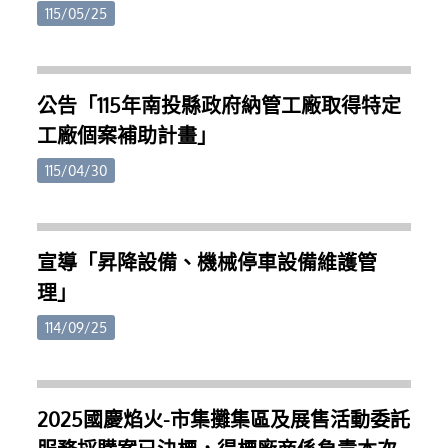
對降低生產成本有實質幫助。部分示範案例更顯示，
日。四、 公告期間相關土地所有權人可至本府建設處
115/05/25
在專業規劃配置下，可節省約三分之一至三分之二的
及各鄉鎮市公所索取申請書表，檢具申請資料於受理
用電量。縣府指出，今年特別結合專業技術團隊，以
申請期間向本府提出申請。五、 土地所有權人申請交
智慧科學的技術協助農友評估適合的燈具數量及照明
換應具備文件如下：(一)申請書(附件二)。(二)交換資
配置，在不影響作物生長的前提下提升節電效益，讓
公告「115年南投縣政府納管工廠取得特定
格審查收件截止日前二個月內之都市計畫土地使用分
農民能將省下的電費轉化為實質收益，提升產業競爭
工廠個案補助計畫」
區證明書、土地登記（簿）謄本、地籍圖謄本。(三)
力，獨霸鰲頭。歡迎縣內筊白筍農民及相關單位把握
土地所有權人之身分證明文件；其為法人者，其法人
機會申請。相關資訊可洽南投節電辦公室（049-
115/04/30
登記證明文件。屬影本者，並應切結與正本相符，所
2235969、0978-581235）或至南投市文化路78號1樓
登記之資料現仍為有效，如有不實願負法律責任。
洽詢。
(四)土地已設定他項權利，應檢附他項權利人同意於
辦理交換土地所有權移轉登記時，同時塗銷原設定他
宣導「昇降設備、機械停車設備維護管
項權利之同意書(格式如附件三)。(五)土地已興建臨時
理」
建築使用者，應檢附臨時建築物權利人同意於勘查前
自行拆除騰空之同意書(格式如附件三)；其自願贈與
114/09/25
公有者，應檢附公有土地管理機關之同意書。(六)土
地無出租、出借、被占用、限制登記或有產權糾紛之
切結書(格式如附件四)。(七)持有年限未滿十年。因繼
2025國慶焰火-市集攤集區及展售活動委託
承或配偶、直系血親間之贈與而移轉者，其持有年限
得予併計者，請檢附戶籍登記簿謄本及土地登記異動