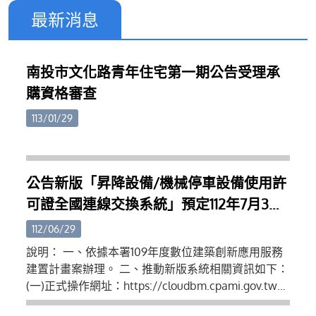
最新消息
南投市文化路青年住宅第一期公告受理承
購資格審查
113/01/29
公告新版「昇降設備/機械停車設備使用許
可證全國連線交換系統」預定112年7月3日
推動新舊版本系統雙軌運行使用、同年9月
112/06/29
1日正式轉換為單一新版系統運行
說明： 一、依據本署109年度數位建築創新應用服務
建置計畫案辦理。 二、推動新版系統相關資訊如下：
(一)正式操作網址：https://cloudbm.cpami.gov.tw
(二)帳號申請操作教學：https://reurl.cc/N04Zgm