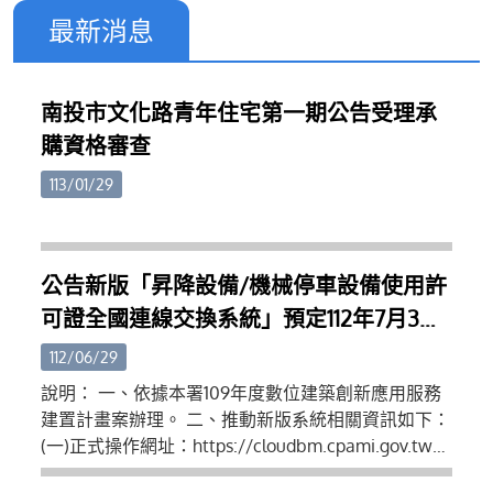
最新消息
南投市文化路青年住宅第一期公告受理承
購資格審查
113/01/29
公告新版「昇降設備/機械停車設備使用許
可證全國連線交換系統」預定112年7月3日
推動新舊版本系統雙軌運行使用、同年9月
112/06/29
1日正式轉換為單一新版系統運行
說明： 一、依據本署109年度數位建築創新應用服務
建置計畫案辦理。 二、推動新版系統相關資訊如下：
(一)正式操作網址：https://cloudbm.cpami.gov.tw
(二)帳號申請操作教學：https://reurl.cc/N04Zgm