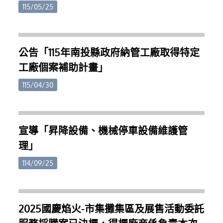
對降低生產成本有實質幫助。部分示範案例更顯示，
日。四、 公告期間相關土地所有權人可至本府建設處
115/05/25
在專業規劃配置下，可節省約三分之一至三分之二的
及各鄉鎮市公所索取申請書表，檢具申請資料於受理
用電量。縣府指出，今年特別結合專業技術團隊，以
申請期間向本府提出申請。五、 土地所有權人申請交
智慧科學的技術協助農友評估適合的燈具數量及照明
換應具備文件如下：(一)申請書(附件二)。(二)交換資
配置，在不影響作物生長的前提下提升節電效益，讓
公告「115年南投縣政府納管工廠取得特定
格審查收件截止日前二個月內之都市計畫土地使用分
農民能將省下的電費轉化為實質收益，提升產業競爭
工廠個案補助計畫」
區證明書、土地登記（簿）謄本、地籍圖謄本。(三)
力，獨霸鰲頭。歡迎縣內筊白筍農民及相關單位把握
土地所有權人之身分證明文件；其為法人者，其法人
機會申請。相關資訊可洽南投節電辦公室（049-
115/04/30
登記證明文件。屬影本者，並應切結與正本相符，所
2235969、0978-581235）或至南投市文化路78號1樓
登記之資料現仍為有效，如有不實願負法律責任。
洽詢。
(四)土地已設定他項權利，應檢附他項權利人同意於
辦理交換土地所有權移轉登記時，同時塗銷原設定他
宣導「昇降設備、機械停車設備維護管
項權利之同意書(格式如附件三)。(五)土地已興建臨時
理」
建築使用者，應檢附臨時建築物權利人同意於勘查前
自行拆除騰空之同意書(格式如附件三)；其自願贈與
114/09/25
公有者，應檢附公有土地管理機關之同意書。(六)土
地無出租、出借、被占用、限制登記或有產權糾紛之
切結書(格式如附件四)。(七)持有年限未滿十年。因繼
2025國慶焰火-市集攤集區及展售活動委託
承或配偶、直系血親間之贈與而移轉者，其持有年限
得予併計者，請檢附戶籍登記簿謄本及土地登記異動