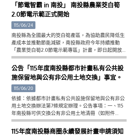
(三)主管機關操作訓練講義：https://reurl.cc/dDL116
「節電智霸 in 南投」 南投縣農業茭白筍
(四)APP操作訓練講義：https://reurl.cc/514lrG (五)檢
2.0節電示範正式開始
查機構操作訓練講義：https://reurl.cc/113oAp (六)專
業廠商操作訓練講義：https://reurl.cc/aVLNKX (七)
115/06/24
營建署昇降及機械設備許可證全國連線專業廠商社群
南投縣為全國最大的筊白筍產區，為協助農民降低生
教學平台：https://reurl.cc/kXr7mK (八)教學影片：
產成本並推動節能減碳，南投縣政府今年持續推動
https://www.youtube.com/playlist?
「農業筊白筍2.0節電示範專區」計畫，即日起開放
list=PLD8ChIrJclXHthG9RyixJ9l3PX9v2fIP5 三、旨揭
申請至7月31日止，歡迎縣內筊白筍農民、產銷班及學
系統使用相關事宜，倘有疑義請逕洽本署系統維護廠
術單位踴躍參與，共同打造低碳永續農業環境。縣府
公告「115年度南投縣都市計畫私有公共設
商（瑪力資訊股份有限公司，（02）2748-5205，
表示，筊白筍冬季生產多仰賴夜間燈照技術促進結
cipei@cpami.gov.tw），或請加入Line「營建署昇降
施保留地與公有非公用土地交換」事宜。
筍，傳統高壓鈉燈耗電量高，在近年氣候變遷及能源
及機械設備許可證全國連線系統專業廠商社群」進行
成本上升的影響下，農民經營壓力日益增加。為此，
115/06/20
相關意見諮詢。
縣府於110年及111年辦理節電示範專區，協助農民導入
依據：依據都市計畫私有公共設施保留地與公有非公
高效率LED燈具，獲得良好成效，不僅有效降低用電
用土地交換辦法第7條規定辦理。公告事項：一、115
支出，也兼顧筊白筍品質與產量。縣府於6月23日辦
年南投縣可供交換公有非公用土地清冊（如附件
理的活動推廣說明會中，多位曾參與110或111年示範專
一）。二、公告時間：自中華民國115年6月15日起至
區的農友分享使用LED燈具經驗，表示更換節能燈具
115年7月14日止，共計30日。三、 受理申請日期：自
115年度南投縣商圈永續發展計畫申請須知
後，電費支出明顯減少，作物生長情形仍維持穩定，
中華民國115年6月15日起至115年7月14日止，共計30