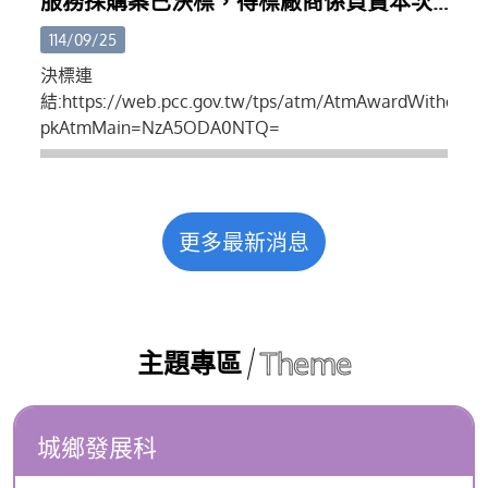
服務採購案已決標，得標廠商係負責本次
索引。(八)其他應備文件。
攤集區設計、規劃、招商...等
114/09/25
決標連
結:https://web.pcc.gov.tw/tps/atm/AtmAwardWithoutS
pkAtmMain=NzA5ODA0NTQ=
更多最新消息
Theme
主題專區
城鄉發展科