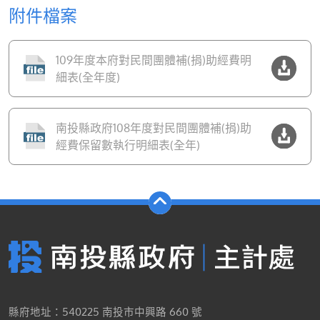
附件檔案
109年度本府對民間團體補(捐)助經費明
細表(全年度)
南投縣政府108年度對民間團體補(捐)助
經費保留數執行明細表(全年)
縣府地址：540225 南投市中興路 660 號