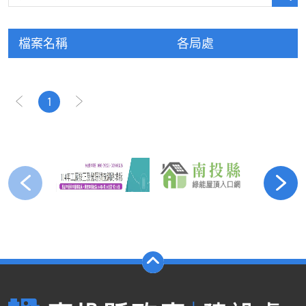
檔案名稱
各局處
1