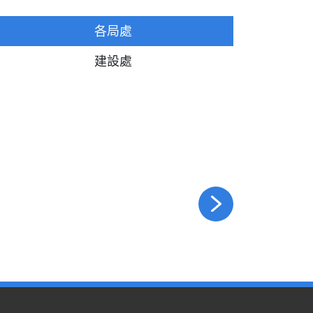
各局處
建設處