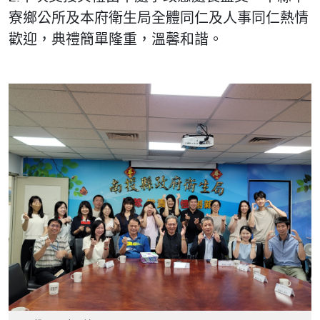
寮鄉公所及本府衛生局全體同仁及人事同仁熱情
歡迎，典禮簡單隆重，溫馨和諧。