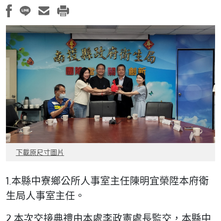
下載原尺寸圖片
1.本縣中寮鄉公所人事室主任陳明宜榮陞本府衛
生局人事室主任。
2.本次交接典禮由本處李政憲處長監交，本縣中