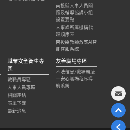
南投縣人事人員關
懷及輔導協調小組
設置要點
人事處所屬機構代
理順序表
南投縣教師敘薪AI智
能客服系統
職業安全衛生專
友善職場專區
區
不法侵害/職場霸凌
－安心職場程序導
教職員專區
航系統
人事人員專區
相關連結
表單下載
最新消息