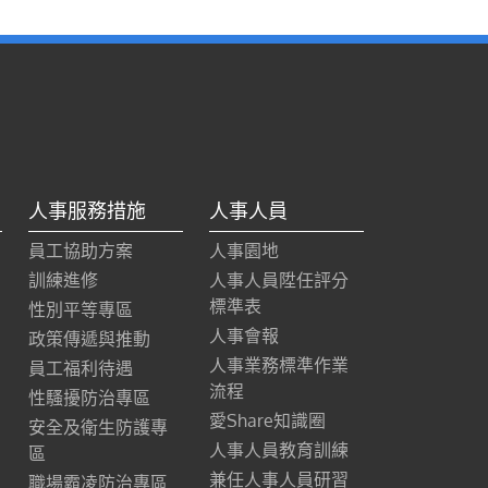
人事服務措施
人事人員
員工協助方案
人事園地
訓練進修
人事人員陞任評分
標準表
性別平等專區
人事會報
政策傳遞與推動
人事業務標準作業
員工福利待遇
流程
性騷擾防治專區
愛Share知識圈
安全及衛生防護專
人事人員教育訓練
區
兼任人事人員研習
職場霸凌防治專區