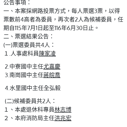
公告事項：
一、本案採網路投票方式，每人票選3票，以得
票數前4高者為委員，再次者2人為候補委員，任
期自115年7月1日起至116年6月30日止。
二、票選結果公告：
(一)票選委員共4人：
１.人事處科員
陳家凌
2.中寮國中主任
尤嘉慶
3.南崗國中主任
蔣皖喬
4.水里國中主任全弘毅
(二)候補委員共2人：
１、本處退休科專員
林志博
２、本府消防局主任
洪兆宏