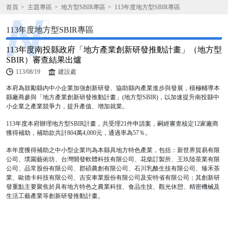
首頁
主題專區
地方型SBIR專區
113年度地方型SBIR專區
113年度地方型SBIR專區
113年度南投縣政府「地方產業創新研發推動計畫」（地方型
SBIR）審查結果出爐
113/08/19
建設處
本府為鼓勵縣內中小企業加強創新研發、協助縣內產業進步與發展，積極輔導本
縣廠商參與「地方產業創新研發推動計畫」(地方型SBIR)，以加速提升南投縣中
小企業之產業競爭力，提升產值、增加就業。
113年度本府辦理地方型SBIR計畫，共受理21件申請案，嗣經審查核定12家廠商
獲得補助，補助款共計804萬4,000元，通過率為57％。
本年度獲得補助之中小型企業均為本縣具地方特色產業，包括：新世界貿易有限
公司、璞園藝術坊、台灣開發軟體科技有限公司、花柴訂製所、王玖陸茶業有限
公司、品常股份有限公司、郡碩農創有限公司、石川乳酪生技有限公司、臻禾茶
業、歐德卡科技有限公司、吉安車業股份有限公司及安特省有限公司；其創新研
發重點主要聚焦於具有地方特色之農業科技、食品生技、觀光休憩、精密機械及
生活工藝產業等創新研發推動計畫。