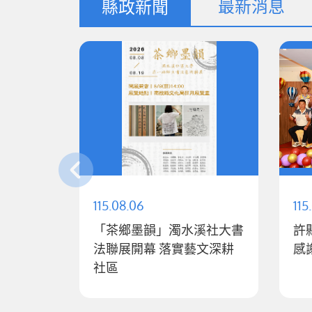
最新消息
縣政新聞
115.08.06
115
「茶鄉墨韻」濁水溪社大書
許
法聯展開幕 落實藝文深耕
感
社區