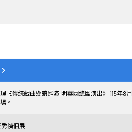
《傳統戲曲鄉鎮巡演-明華園總團演出》 115年8月16
入場。
王秀禎個展