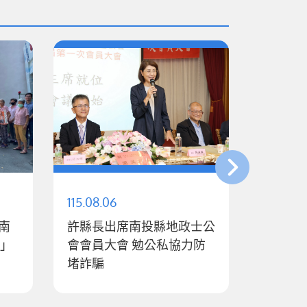
115.08.06
115.08.0
南
許縣長出席南投縣地政士公
迎戰廚
行」
會會員大會 勉公私協力防
縣推家用
堵詐騙
最高補助
王瑞德
動