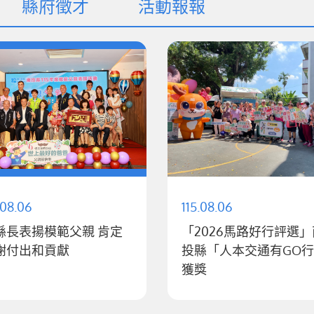
縣府徵才
活動報報
.08.06
115.08.06
縣長表揚模範父親 肯定
「2026馬路好行評選」
謝付出和貢獻
投縣「人本交通有GO
獲獎