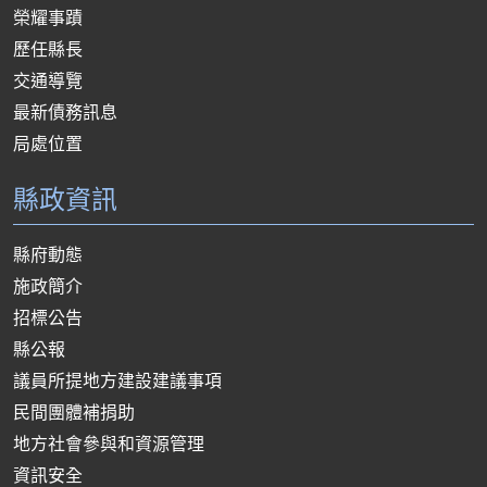
榮耀事蹟
歷任縣長
交通導覽
最新債務訊息
局處位置
縣政資訊
縣府動態
施政簡介
招標公告
縣公報
議員所提地方建設建議事項
民間團體補捐助
地方社會參與和資源管理
資訊安全