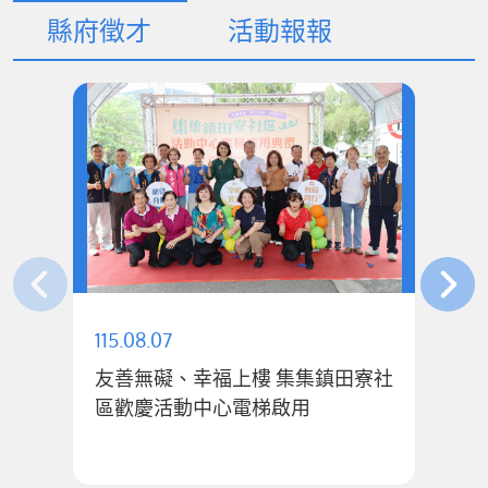
縣府徵才
活動報報
115.08.07
11
友善無礙、幸福上樓 集集鎮田寮社
公
區歡慶活動中心電梯啟用
1