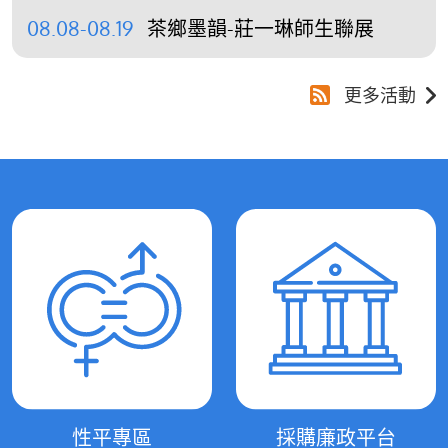
08.08-08.19
茶鄉墨韻-莊一琳師生聯展
更多活動
性平專區
採購廉政平台