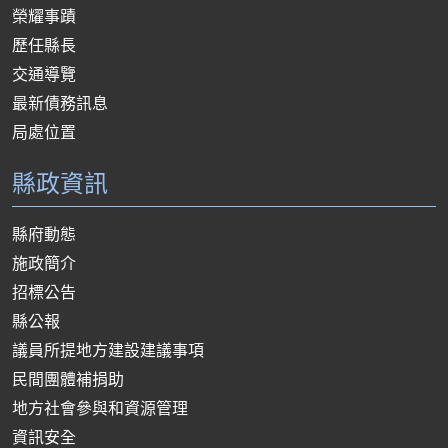
榮耀事蹟
歷任縣長
交通導覽
最新債務訊息
局處位置
縣政資訊
縣府動態
施政簡介
招標公告
縣公報
議員所提地方建設建議事項
民間團體補捐助
地方社會參與和資源管理
資訊安全