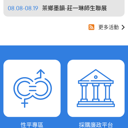
08.08-08.19
茶鄉墨韻-莊一琳師生聯展
更多活動
性平專區
採購廉政平台