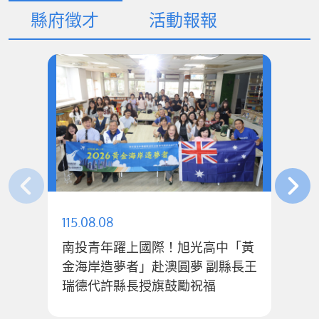
縣府徵才
活動報報
115.08.08
11
南投青年躍上國際！旭光高中「黃
金海岸造夢者」赴澳圓夢 副縣長王
「
瑞德代許縣長授旗鼓勵祝福