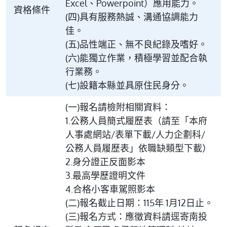
Excel、Powerpoint）應用能力。
資格條件
(四)具有服務熱誠、溝通協調能力
佳。
(五)品性端正、無不良紀錄及嗜好。
(六)能獨立作業，積極學習並配合執
行業務。
(七)設籍本縣並具原住民身分。
(一)報名請檢附相關資料：
1.公務人員簡式履歷表（請至「本府
人事處網站/表單下載/人力企劃科/
公務人員履歷表」依職缺類型下載）
2.身分證正反面影本
3.最高學歷證明文件
4.合格小客車駕照影本
(二)報名截止日期：115年 1月12日止。
(三)報名方式：應徵資料請逕寄南投