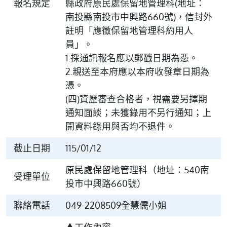
報名規定
縣政府原民處保留地管理科(地址：
南投縣南投市中興路660號)，信封外
註明「應徵保留地管理科約用人
員」。
1.採通訊報名應以郵戳日期為憑。
2.親送至本府應以本府收發章日期為
憑。
(四)資歷審查合格者，視需要另擇期
通知面談；未獲錄用不另行通知；上
開資料錄用與否均不退件。
截止日期
115/01/12
原民處保留地管理科（地址：540南
受理單位
投市中興路660號）
聯絡電話
049-2208509全慧儒小姐