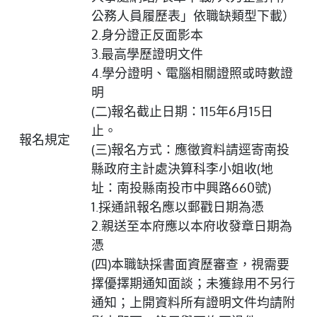
公務人員履歷表」依職缺類型下載）
2.身分證正反面影本
3.最高學歷證明文件
4.學分證明、電腦相關證照或時數證
明
(二)報名截止日期：115年6月15日
止。
報名規定
(三)報名方式：應徵資料請逕寄南投
縣政府主計處決算科李小姐收(地
址：南投縣南投市中興路660號)
1.採通訊報名應以郵戳日期為憑
2.親送至本府應以本府收發章日期為
憑
(四)本職缺採書面資歷審查，視需要
擇優擇期通知面談；未獲錄用不另行
通知；上開資料所有證明文件均請附