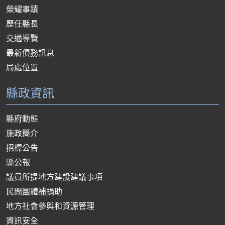
榮耀事蹟
歷任縣長
交通導覽
最新債務訊息
局處位置
縣政資訊
縣府動態
施政簡介
招標公告
縣公報
議員所提地方建設建議事項
民間團體補捐助
地方社會參與和資源管理
資訊安全