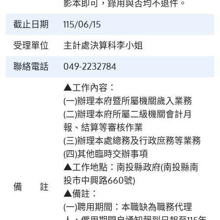
影本即可，錄用與否均不退件。
截止日期
115/06/15
受理單位
主計處決算科李小姐
聯絡電話
049-2232784
▲工作內容：
(一)辦理本府暨所屬機關歲入業務
(二)辦理本府所屬二級機關會計月
報、結算等審核作業
(三)辦理本處總務及行政庶務等業務
(四)其他臨時交辦事項
▲工作地點：南投縣政府(南投縣南
投市中興路660號)
備 註
▲備註：
(一)聘用期間：本職缺為職務代理