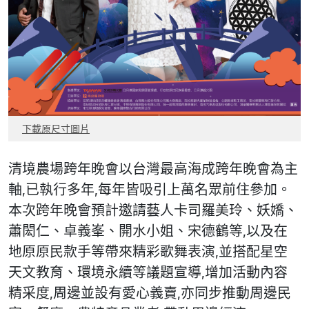
下載原尺寸圖片
清境農場跨年晚會以台灣最高海成跨年晚會為主
軸,已執行多年,每年皆吸引上萬名眾前住參加。
本次跨年晚會預計邀請藝人卡司羅美玲、妖嬌、
蕭閎仁、卓義峯、開水小姐、宋德鶴等,以及在
地原原民款手等帶來精彩歌舞表演,並搭配星空
天文教育、環境永續等議題宣導,增加活動內容
精采度,周邊並設有愛心義賣,亦同步推動周邊民