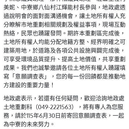
美妮、中寮鄉八仙村江輝能村長參與，地政處透
過說明會的面對面溝通機會，讓土地所有權人充
分瞭解市地重劃相關規劃及權益事項，現場互動
熱絡，民眾也踴躍發問。期許本重劃區完成後，
土地所有權人均能分配地籍方整、經界明確之可
建築用地，於道路及各項公共設施興闢完成後，
可享受環境品質提升、提高土地價值，共享重劃
成果。我們也誠摯邀請各位土地所有權人踴躍填
寫「意願調查表」，您的每一份回饋都是推動地
方建設的重要力量！
地政處表示，若還有任何疑問，歡迎洽詢地政處
土地重劃科（049-2221563），將有專人為您服
務，請於115年6月30日前寄回意願調查表，一起
為中寮的未來努力。