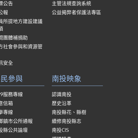
標公告
主管法規查詢系統
公報
公益揭弊者保護法專區
員所提地方建設建議
項
間團體補捐助
方社會參與和資源管
訊安全
縣民參與
南投映象
999服務專線
認識南投
意信箱
歷史沿革
舉專線
南投縣花、縣樹
鄉鎮市公所通報
續修南投縣志
投縣公共論壇
南投CIS