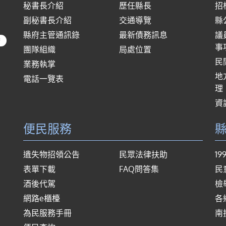
秘書長介紹
歷任縣長
招
副秘書長介紹
交通導覽
縣
縣府主管通訊錄
最新債務訊息
議
府
事
團隊組織
局處位置
民
業務執掌
地
電話一覽表
理
資
便民服務
遺失物招領公告
民眾法律扶助
1
表單下載
FAQ問答集
民
酒後代駕
檢
網路e櫃檯
各
為民服務手冊
南