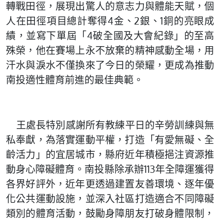
轉戰田徑，展現出驚人的意志力與體能天賦，個
人在田徑項目總計奪得4金、2銀、1銅的亮眼成
績，並寫下單屆「4破全國及大會紀錄」的至高
殊榮，他在賽場上永不放棄的精神感動全場，用
汗水與淚水不僅換來了今日的榮耀，更成為推動
南投適性體育前進的最佳典範。
王處長特別感謝所有教練平日的辛勞訓練與無
私奉獻，為落實運動平權，打造「有愛無礙、全
齡活力」的宜居城市，縣府近年積極挹注資源推
動身心障礙體育。南投縣除承辦113年全障運獲得
各界好評外，近年更透過建置友善環境、逐年優
化公共運動設施，並深入社區打造適合不同障礙
類別的體育活動，鼓勵身障朋友打破身體限制，