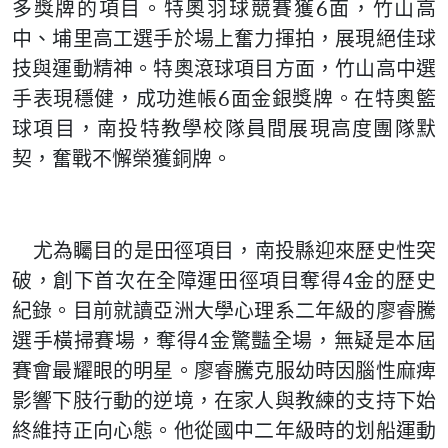
多獎牌的項目。特奧羽球競賽獲6面，竹山高
中、埔里高工選手於場上奮力揮拍，展現絕佳球
技與運動精神。特奧滾球項目方面，竹山高中選
手表現穩健，成功進帳6面金銀獎牌。在特奧籃
球項目，南投特教學校隊員間展現高度團隊默
契，奮戰不懈榮獲銅牌。
尤為矚目的是田徑項目，南投縣迎來歷史性突
破，創下首次在全障運田徑項目奪得4金的歷史
紀錄。目前就讀亞洲大學心理系二年級的廖睿騰
選手橫掃賽場，奪得4金驚豔全場，無疑是本屆
賽會最耀眼的明星。廖睿騰克服幼時因腦性麻痺
影響下肢行動的逆境，在家人與教練的支持下始
終維持正向心態。他從國中二年級時的划船運動