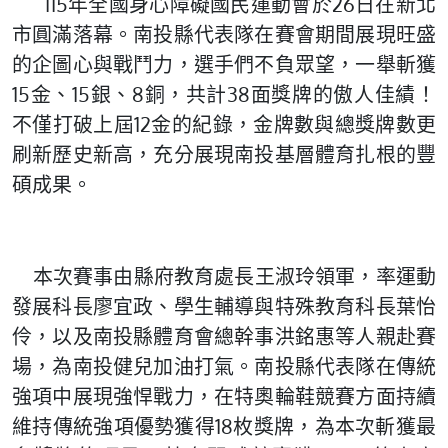
115年全國身心障礙國民運動會於26日在新北
市圓滿落幕。南投縣代表隊在賽會期間展現旺盛
的企圖心與戰鬥力，選手們不負眾望，一舉斬獲
15金、15銀、8銅，共計38面獎牌的傲人佳績！
不僅打破上屆12金的紀錄，金牌數與總獎牌數更
刷新歷史新高，充分展現南投基層體育扎根的豐
碩成果。
本次賽事由縣府教育處長王淑玲領軍，率運動
發展科長廖宜政、學生輔導與特殊教育科長葉怡
伶，以及南投縣體育會總幹事洪銘惠等人親赴賽
場，為南投健兒加油打氣。南投縣代表隊在傳統
強項中展現強悍戰力，在特奧輪鞋競賽方面持續
維持傳統強項優勢獲得18枚獎牌，為本次斬獲最