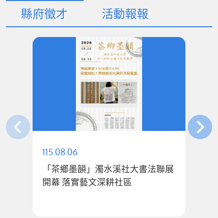
縣府徵才
活動報報
115.08.06
11
「茶鄉墨韻」濁水溪社大書法聯展
許
開幕 落實藝文深耕社區