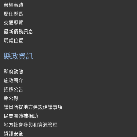
榮耀事蹟
歷任縣長
交通導覽
最新債務訊息
局處位置
縣政資訊
縣府動態
施政簡介
招標公告
縣公報
議員所提地方建設建議事項
民間團體補捐助
地方社會參與和資源管理
資訊安全