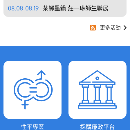
08.08-08.19
茶鄉墨韻-莊一琳師生聯展
更多活動
性平專區
採購廉政平台