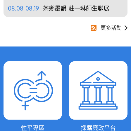
08.08-08.19
茶鄉墨韻-莊一琳師生聯展
更多活動
性平專區
採購廉政平台