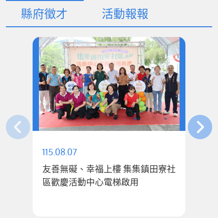
縣府徵才
活動報報
115.08.07
11
友善無礙、幸福上樓 集集鎮田寮社
公
區歡慶活動中心電梯啟用
1