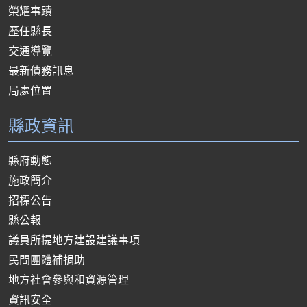
榮耀事蹟
歷任縣長
交通導覽
最新債務訊息
局處位置
縣政資訊
縣府動態
施政簡介
招標公告
縣公報
議員所提地方建設建議事項
民間團體補捐助
地方社會參與和資源管理
資訊安全