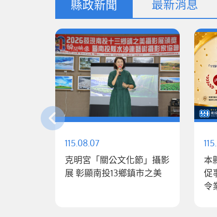
最新消息
縣政新聞
115.08.07
115
克明宮「關公文化節」攝影
本
展 彰顯南投13鄉鎮市之美
促
令