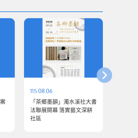
115.08.06
115.08.
立案
「茶鄉墨韻」濁水溪社大書
許縣長表
法聯展開幕 落實藝文深耕
感謝付
社區