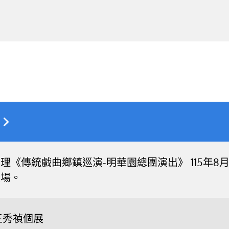
《傳統戲曲鄉鎮巡演-明華園總團演出》 115年8月16
入場。
王秀禎個展