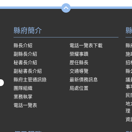
縣府簡介
縣長介紹
電話一覽表下載
縣
副縣長介紹
榮耀事蹟
施
秘書長介紹
歷任縣長
招
副秘書長介紹
交通導覽
縣
縣府主管通訊錄
最新債務訊息
議
府
事
團隊組織
局處位置
民
業務執掌
地
電話一覽表
理
資