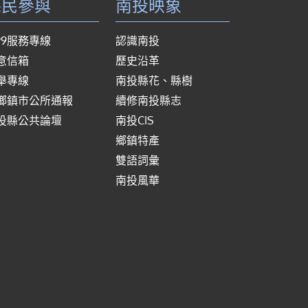
縣民參與
南投映象
999服務專線
認識南投
意信箱
歷史沿革
舉專線
南投縣花、縣樹
鄉鎮市公所通報
續修南投縣志
投縣公共論壇
南投CIS
鄉鎮特產
雙語詞彙
南投風華