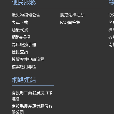
便民服務
遺失物招領公告
民眾法律扶助
1
表單下載
FAQ問答集
民
酒後代駕
檢
網路e櫃檯
各
為民服務手冊
南
便民查詢
投資案件申請流程
檔案應用專區
網路連結
南投縣工商發展投資策
進會
南投縣農產運銷股份有
限公司