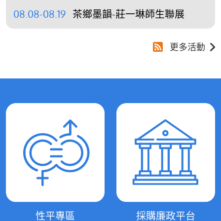
08.08-08.19
茶鄉墨韻-莊一琳師生聯展
更多活動
性平專區
採購廉政平台