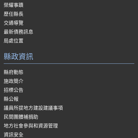
榮耀事蹟
歷任縣長
交通導覽
最新債務訊息
局處位置
縣政資訊
縣府動態
施政簡介
招標公告
縣公報
議員所提地方建設建議事項
民間團體補捐助
地方社會參與和資源管理
資訊安全