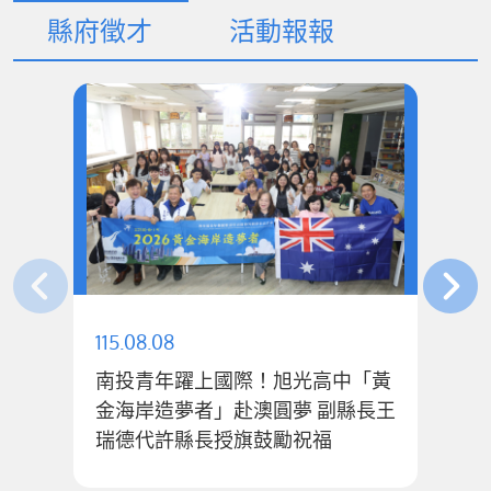
縣府徵才
活動報報
115.08.08
11
南投青年躍上國際！旭光高中「黃
金海岸造夢者」赴澳圓夢 副縣長王
「
瑞德代許縣長授旗鼓勵祝福