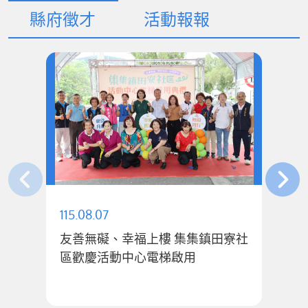
縣府徵才
活動報報
115.08.07
11
友善無礙、幸福上樓 集集鎮田寮社
公
區歡慶活動中心電梯啟用
1