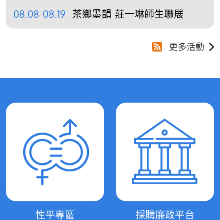
08.08-08.19
茶鄉墨韻-莊一琳師生聯展
更多活動
性平專區
採購廉政平台