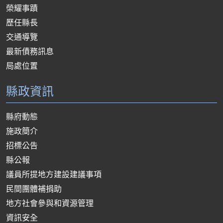
榮耀事蹟
歷任縣長
交通導覽
最新債務訊息
局處位置
縣政資訊
縣府動態
施政簡介
招標公告
縣公報
議員所提地方建設建議事項
民間團體補捐助
地方社會參與和資源管理
資訊安全