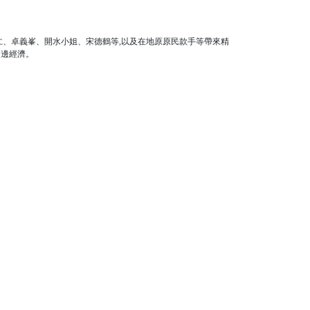
仁、卓義峯、開水小姐、宋德鶴等,以及在地原原民款手等帶來精
周邊經濟。