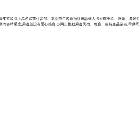
,每年皆吸引上萬名眾前住參加。本次跨年晚會預計邀請藝人卡司羅美玲、妖嬌、蕭閎
動內容精采度,周邊並設有愛心義賣,亦同步推動周邊民宿、餐廳、農特產品業者,帶動