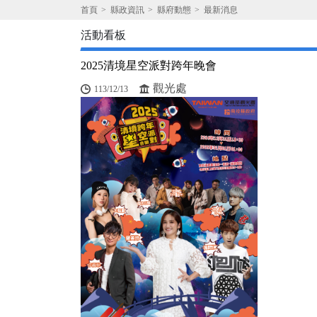
首頁
縣政資訊
縣府動態
最新消息
活動看板
2025清境星空派對跨年晚會
觀光處
113/12/13