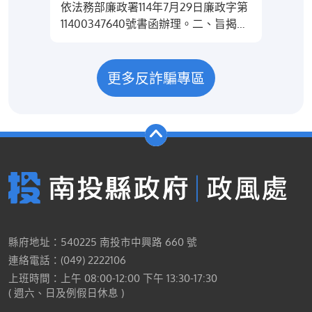
依法務部廉政署114年7月29日廉政字第
不
11400347640號書函辦理。二、旨揭手
用
冊採實體書與電子書併行，電子書與全
辦
文Pdf檔案可於法務部全球資訊網「首
息
頁/資訊公開/打擊詐欺專區/宣導資
以
更多反詐騙專區
源」查閱（網址：
抵
https://www.moj.gov.tw/2204/2645/181663/1816
投
三、民眾如有索取實體書需求，請洽財
取
團法人犯罪被害人保護協會各地分會
約
（服務據點查詢：
團
https://www.avs.org.tw/page/27382）；
受
倘機關團體有大量索書需求，請另以書
酬
面向法務部提出申請（附EDM文
大
宣）。
請
一
縣府地址：540225 南投市中興路 660 號
意
連絡電話：(049) 2222106
上班時間：上午 08:00-12:00 下午 13:30-17:30
( 週六、日及例假日休息 )