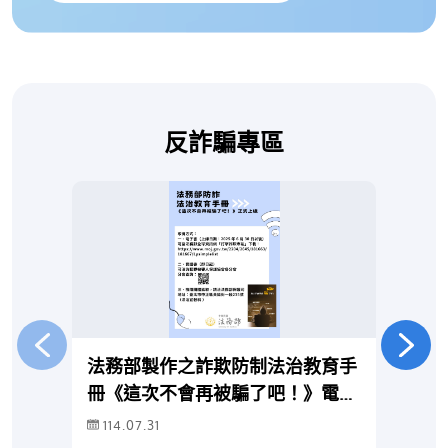
反詐騙專區
法務部製作之詐欺防制法治教育手
新型
冊《這次不會再被騙了吧！》電子
留
書，請踴躍下載觀看。
114.07.31
1