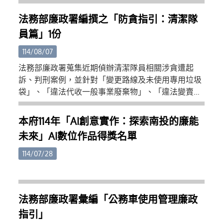
判決有罪之實務案例，經本府召開防貪指引座談會，
由政風處林處長主持，並邀請臺灣南投地方檢察署檢
法務部廉政署編撰之「防貪指引：清潔隊
察官廖蘊瑋及本府採購稽核小組外聘委員陳有政等2
員篇」1份
位學者專家，以及相關業管單位，共同研討相關案例
所涉風險違失，並提出相對應之預防策略，編撰旨揭
114/08/07
防貪指引，供本府各單位及所屬機關學校、本縣各鄉
法務部廉政署蒐集近期偵辦清潔隊員相關涉貪遭起
鎮公所參考，俾提升為民服務品質及行政效能。
訴、判刑案例，並針對「變更路線及未使用專用垃圾
袋」、「違法代收一般事業廢棄物」、「違法變賣可
資源回收之物」及「違法侵占資源回收物」等類型編
撰旨揭防貪指引提供參考。
本府114年「AI創意實作：探索南投的廉能
未來」AI數位作品得獎名單
114/07/28
法務部廉政署彙編「公務車使用管理廉政
指引」