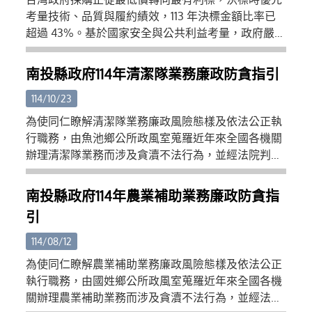
考量技術、品質與履約績效，113 年決標金額比率已
超過 43%。基於國家安全與公共利益考量，政府嚴格
實施「非紅供應鏈」策略，區分大陸廠商、陸資、廠
牌與產地。特別針對公務用資通訊產品，原則上禁止
南投縣政府114年清潔隊業務廉政防貪指引
使用大陸廠牌，並限制具敏感性或國安疑慮的採購
中，大陸產地產品及相關陸資廠商的參與。此趨勢反
114/10/23
映政府重視供應鏈韌性與資訊安全。影片網
為使同仁瞭解清潔隊業務廉政風險態樣及依法公正執
址:https://www.youtube.com/watch?
行職務，由魚池鄉公所政風室蒐羅近年來全國各機關
v=4SMixY2RLBQ
辦理清潔隊業務而涉及貪瀆不法行為，並經法院判決
有罪之實務案例，經本府召開防貪指引座談會，由政
風處林處長主持，並邀請臺灣南投地方檢察署檢察官
南投縣政府114年農業補助業務廉政防貪指
蘇厚仁及本府採購稽核小組外聘委員陳有政等2位學
引
者專家，以及相關業管單位，共同研討相關案例所涉
風險違失，並提出相對應之預防策略，編撰旨揭防貪
114/08/12
指引，供本府環境保護局、本縣各鄉鎮公所參考，俾
為使同仁瞭解農業補助業務廉政風險態樣及依法公正
提升為民服務品質及行政效能。
執行職務，由國姓鄉公所政風室蒐羅近年來全國各機
關辦理農業補助業務而涉及貪瀆不法行為，並經法院