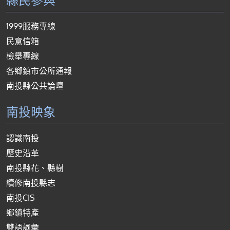
1999服務專線
民意信箱
檢舉專線
各鄉鎮市公所通報
南投縣公共論壇
南投映象
認識南投
歷史沿革
南投縣花、縣樹
續修南投縣志
南投CIS
鄉鎮特產
雙語詞彙