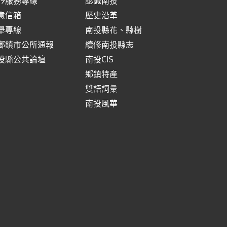
999服務專線
認識南投
意信箱
歷史沿革
舉專線
南投縣花、縣樹
鄉鎮市公所通報
續修南投縣志
投縣公共論壇
南投CIS
鄉鎮特產
雙語詞彙
南投風華