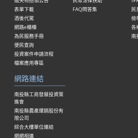
遺失物招領公告
民眾法律扶助
1
表單下載
FAQ問答集
民
酒後代駕
檢
網路e櫃檯
各
為民服務手冊
南
便民查詢
投資案件申請流程
檔案應用專區
網路連結
南投縣工商發展投資策
進會
南投縣農產運銷股份有
限公司
綜合大樓單位連結
網網相連