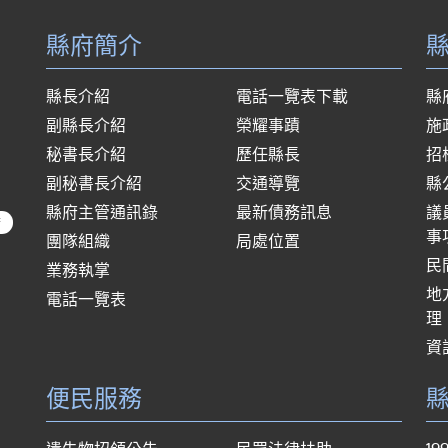
縣府簡介
縣長介紹
電話一覽表下載
縣
副縣長介紹
榮耀事蹟
施
秘書長介紹
歷任縣長
招
副秘書長介紹
交通導覽
縣
縣府主管通訊錄
最新債務訊息
議
府
事
團隊組織
局處位置
民
業務執掌
地
電話一覽表
理
資
便民服務