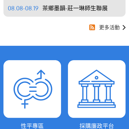
08.08-08.19
茶鄉墨韻-莊一琳師生聯展
更多活動
性平專區
採購廉政平台