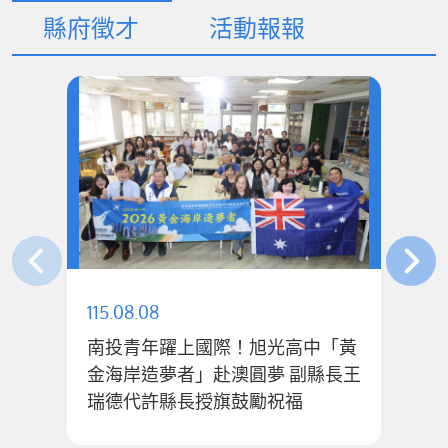
縣府徵才
活動報報
115.08.08
11
南投青年躍上國際！旭光高中「黃
金海岸造夢者」赴澳圓夢 副縣長王
「
瑞德代許縣長授旗鼓勵祝福