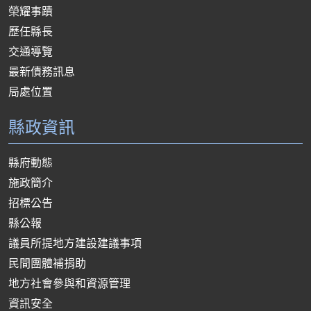
榮耀事蹟
歷任縣長
交通導覽
最新債務訊息
局處位置
縣政資訊
縣府動態
施政簡介
招標公告
縣公報
議員所提地方建設建議事項
民間團體補捐助
地方社會參與和資源管理
資訊安全