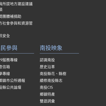
員所提地方建設建議
項
間團體補捐助
方社會參與和資源管
訊安全
縣民參與
南投映象
999服務專線
認識南投
意信箱
歷史沿革
舉專線
南投縣花、縣樹
鄉鎮市公所通報
續修南投縣志
投縣公共論壇
南投CIS
鄉鎮特產
雙語詞彙