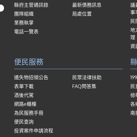
縣府主管通訊錄
最新債務訊息
議
府
事
團隊組織
局處位置
民
業務執掌
地
電話一覽表
理
資
便民服務
遺失物招領公告
民眾法律扶助
1
表單下載
FAQ問答集
民
酒後代駕
檢
網路e櫃檯
各
為民服務手冊
南
便民查詢
投資案件申請流程