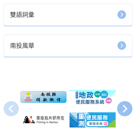
雙語詞彙
南投風華