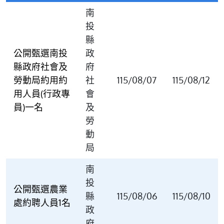
南
投
縣
公開甄選南投
政
縣政府社會及
府
勞動局約用約
社
115/08/07
115/08/12
用人員(行政專
會
員)一名
及
勞
動
局
南
投
公開甄選農業
縣
115/08/06
115/08/10
處約聘人員1名
政
府