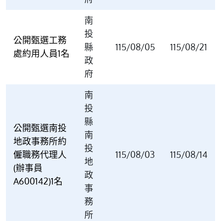
南
投
公開甄選工務
縣
115/08/05
115/08/21
處約用人員1名
政
府
南
投
縣
公開甄選南投
南
地政事務所約
投
僱職務代理人
115/08/03
115/08/14
地
(辦事員
政
A600142)1名
事
務
所