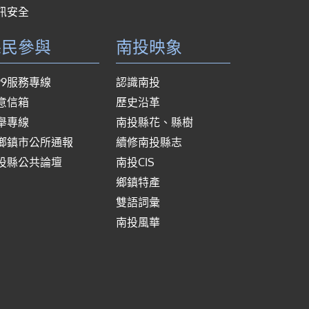
訊安全
縣民參與
南投映象
999服務專線
認識南投
意信箱
歷史沿革
舉專線
南投縣花、縣樹
鄉鎮市公所通報
續修南投縣志
投縣公共論壇
南投CIS
鄉鎮特產
雙語詞彙
南投風華