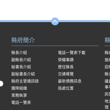
縣府簡介
縣長介紹
電話一覽表下載
縣
副縣長介紹
榮耀事蹟
施
秘書長介紹
歷任縣長
招
副秘書長介紹
交通導覽
縣
縣府主管通訊錄
最新債務訊息
議
府
事
團隊組織
局處位置
民
業務執掌
地
電話一覽表
理