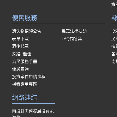
資
便民服務
遺失物招領公告
民眾法律扶助
1
表單下載
FAQ問答集
民
酒後代駕
檢
網路e櫃檯
各
為民服務手冊
南
便民查詢
投資案件申請流程
檔案應用專區
網路連結
南投縣工商發展投資策
進會