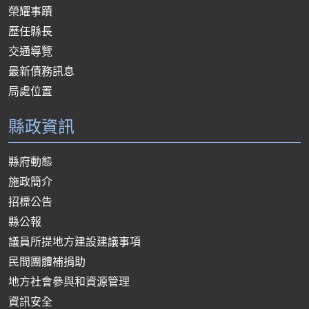
榮耀事蹟
歷任縣長
交通導覽
最新債務訊息
局處位置
縣政資訊
縣府動態
施政簡介
招標公告
縣公報
議員所提地方建設建議事項
民間團體補捐助
地方社會參與和資源管理
資訊安全