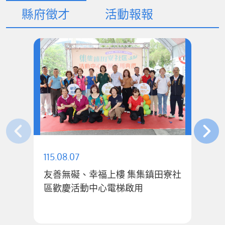
縣府徵才
活動報報
115.08.07
11
友善無礙、幸福上樓 集集鎮田寮社
公
區歡慶活動中心電梯啟用
1