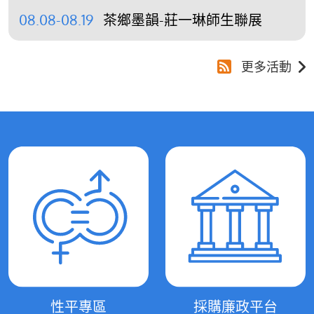
08.08-08.19
茶鄉墨韻-莊一琳師生聯展
更多活動
性平專區
採購廉政平台