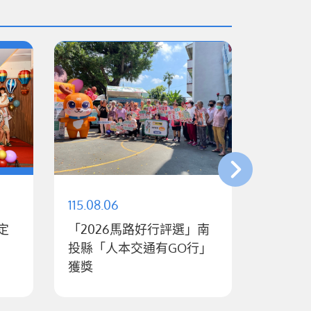
115.08.06
115.08.
「2026馬路好行評選」南
許縣長
投縣「人本交通有GO行」
會會員
獲獎
堵詐騙