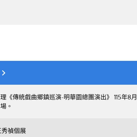
《傳統戲曲鄉鎮巡演-明華園總團演出》 115年8月16
入場。
王秀禎個展